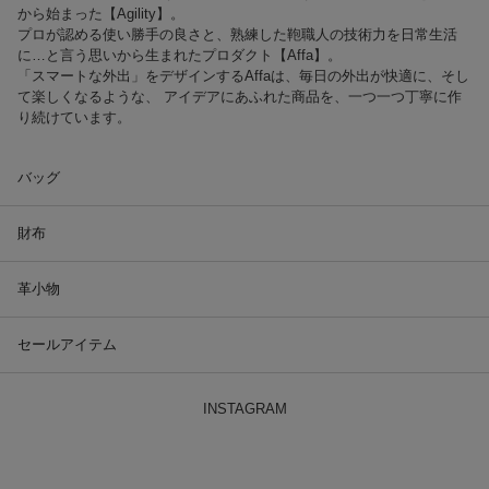
から始まった【Agility】。
プロが認める使い勝手の良さと、熟練した鞄職人の技術力を日常生活
に…と言う思いから生まれたプロダクト【Affa】。
「スマートな外出」をデザインするAffaは、毎日の外出が快適に、そし
て楽しくなるような、 アイデアにあふれた商品を、一つ一つ丁寧に作
り続けています。
バッグ
財布
革小物
セールアイテム
INSTAGRAM