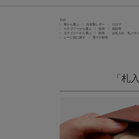
TOP
革から選ぶ
日本製レザー
ロロマ
カテゴリーから選ぶ
財布
長財布
カテゴリーから選ぶ
財布
お札入れ・札バサ
シーン別に探す
薄マチ財布
「札