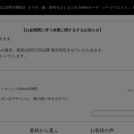
日 11:30受付開始】 スマホ・鍵・財布をひとまとめ 5WAyポーチ「パークウエスト」
【お盆期間に伴う休業に関するするお知らせ】
頂きます。
の返信・発送は8月17日以降 順次対応させていただきます。
願いいたします。
ャパン / Since1998】
マイ
モダンなデザインと、真の使いやすさがコン
素材から選ぶ
お客様の声