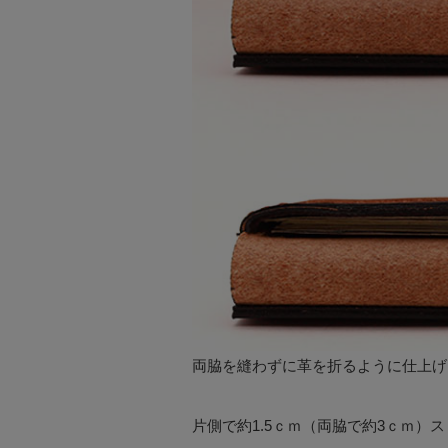
両脇を縫わずに革を折るように仕上げ
片側で約1.5ｃｍ（両脇で約3ｃｍ）