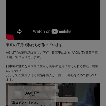
東京の工房で私たちが作っています
AGILITYの革製品は東京の下町、日暮里にある『
AGILITY日暮里革
工房
』で作られています。
日本製の魅力を最大限に生かし長年の使用に耐えられる構造、縫製
にこだわり
安心してご愛用頂ける製品を職人が一針、一針心を込めて作ってい
ます。