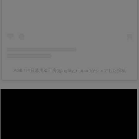
AGILITY日暮里革工房(@agility_nippori)がシェアした投稿