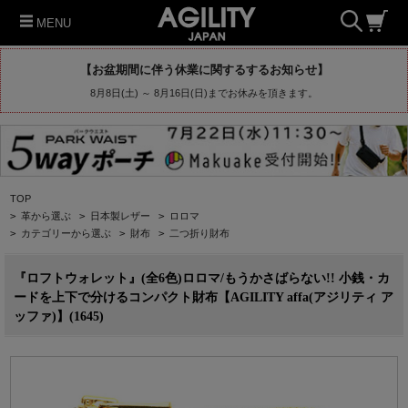
MENU
【お盆期間に伴う休業に関するするお知らせ】
8月8日(土) ～ 8月16日(日)までお休みを頂きます。
TOP
>
革から選ぶ
>
日本製レザー
>
ロロマ
>
カテゴリーから選ぶ
>
財布
>
二つ折り財布
『ロフトウォレット』(全6色)ロロマ/もうかさばらない!! 小銭・カ
ードを上下で分けるコンパクト財布【AGILITY affa(アジリティ ア
ッファ)】(1645)