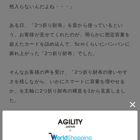
然入らないんだよね・・・」
ある日、「2つ折り財布」を昔から使っているとい
う、お客様が見せてくれたのが、明らかに想定容量を
超えたカードを詰め込んで、5cmくらいにパンパンに
膨れ上がった「2つ折り財布」でした。
そんなお客様の声を受け、「2つ折り財布の使いやす
さを残しながら、いかにスマートに容量を増やせる
か」を主軸に2つ折り財布の構造を1から見直しまし
た。
気づいたのが「コインとカードの重なり」が財布を厚
くしているということ。