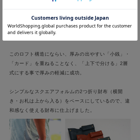
これを解決するために、参考にした物が住宅などにみ
られる【ロフト構造】でした。
ロフトとは、1フロアの空間の高さを有効活用し、上
部の空間に作った部屋のことを指します。
このロフト構造にならい、厚みの出やすい「小銭」・
「カード」を重ねることなく、「上下で分ける」2層
式にする事で厚みの軽減に成功。
シンプルなスクエアフォルムの2つ折り財布（横開
き・お札は上から入る）をベースにしているので、違
和感なく使える財布に仕上げました。