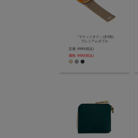
『ラケッジタグ』(全3色)
プレミアムダブル
定価:
¥990
(税込)
裏・表バイカラーが楽しめる ダブ
ルフェイスレザーが特徴のラゲッ
価格:
¥990
(税込)
ジタグ【AGILITY affa(アジリティ
アッファ)】(0879)[M便 3/3]