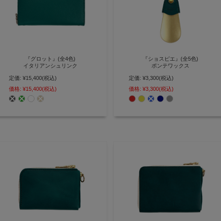
『グロット』(全4色)
『ショスピエ』(全5色)
イタリアンシュリンク
ポンテワックス
定価:
¥15,400
(税込)
定価:
¥3,300
(税込)
通帳やパスポートが入る 定番ラウ
鍵と一緒に携帯する「魅せる」真
ンドファスナー 長財布【AGILITY
鍮製シューホーンキーホルダー
価格:
¥15,400
(税込)
価格:
¥3,300
(税込)
affa(アジリティ アッファ)】
【AGILITY affa(アジリティ アッ
(2204)
ファ)】(0194)[M便 3/3]