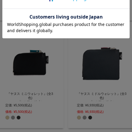
使いやすいコンパクト二つ折り財
色が映えるベーシックデザイン二
価格:
¥15,400
(税込)
価格:
¥15,400
(税込)
布【AGILITY affa(アジリティ ア
つ折り財布【AGILITY affa(アジリ
ッファ)】(0187)
ティ アッファ)】(0186)
『ヤヌス ミニウォレット』(全3
『ヤヌス ミドルウォレット』(全3
色)
色)
プレミアムダブル
プレミアムダブル
定価:
¥5,500
(税込)
定価:
¥6,930
(税込)
裏・表バイカラーが楽しめる ダブ
裏・表バイカラーが楽しめる ダブ
価格:
¥5,500
(税込)
価格:
¥6,930
(税込)
ルフェイスレザーが特徴のミニ財
ルフェイスレザーが特徴のミドル
布【AGILITY affa(アジリティ ア
ウォレット【AGILITY affa(アジリ
ッファ)】(0877)
ティ アッファ)】(0876)