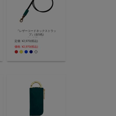
『レザーコードネックストラッ
プ』(全5色)
ポンテワックス
定価:
¥2,970
(税込)
革小物を首から下げる カニフック
価格:
¥2,970
(税込)
付きのレザーネックストラップ
【AGILITY affa(アジリティ アッ
ファ)】(0193) [M便 3/3]