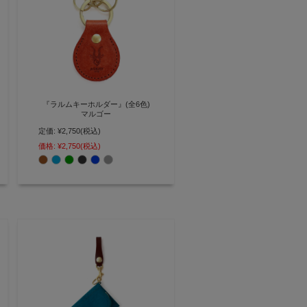
『ラルムキーホルダー』(全6色)
マルゴー
定価:
¥2,750
(税込)
経年変化が楽しみなディアドロッ
プ型のシンプルキーホルダー
価格:
¥2,750
(税込)
【AGILITY affa(アジリティ アッ
ファ)】(0376)[M便 3/5]