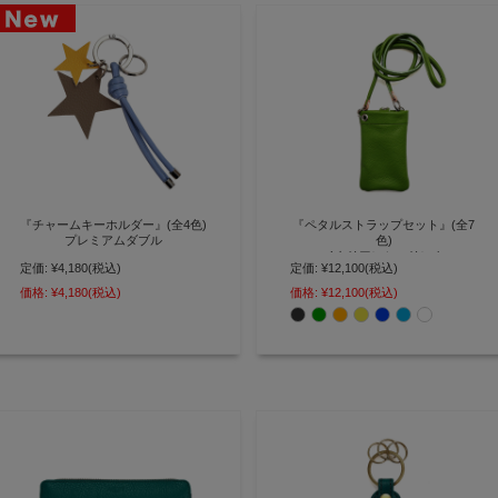
『チャームキーホルダー』(全4色)
『ペタルストラップセット』(全7
プレミアムダブル
色)
イタリアンシュリンク
定価:
¥4,180
(税込)
定価:
¥12,100
(税込)
バッグのアクセントにもなる2ト
ーンチャームキーホルダー
毎日身につけたいスマホの特等
価格:
¥4,180
(税込)
価格:
¥12,100
(税込)
【AGILITY affa(アジリティ アッ
席 スマホショルダーストラップ
ファ)】(3875)[M便 4/5]
セット【AGILITY affa(アジリティ
アッファ)】(0328)