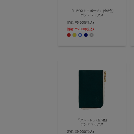
『L-BOXミニポーチ』(全5色)
ポンテワックス
定価:
¥5,500
(税込)
イヤホンやスマートキーなどの小
物を持ち歩くのに丁度いい箱型ミ
価格:
¥5,500
(税込)
ニポーチ【AGILITY affa(アジリテ
ィ アッファ)】(0192)
『アントレ』(全5色)
ポンテワックス
定価:
¥9,900
(税込)
スマートキー・シリンダーキー・