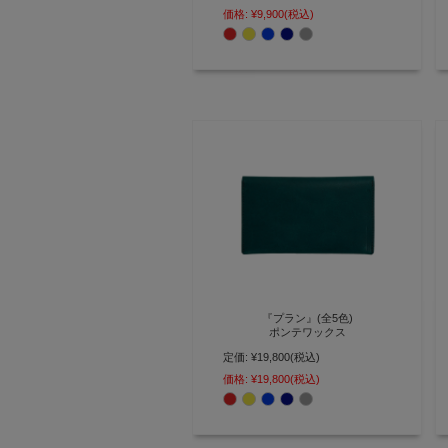
カードキー全てが入るL字ファス
価格:
¥9,900
(税込)
ナーキーケース【AGILITY affa(ア
ジリティ アッファ)】(0188)
『プラン』(全5色)
ポンテワックス
定価:
¥19,800
(税込)
まるで観音開き カットした札入れ
でスムーズ会計・小さな極薄長財
価格:
¥19,800
(税込)
布 【AGILITY affa(アジリティ ア
ッファ)】(0184)