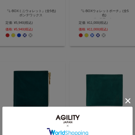
『L-BOXミニウォレット』(全5色)
『L-BOXウォレットポーチ』(全5
ポンテワックス
色)
ポンテワックス
定価:
¥5,940
(税込)
定価:
¥11,000
(税込)
マチを作ることで大容量を実現 小
さいのにたくさん入る「箱財布」
スマートキーやイヤホンも収まる
価格:
¥5,940
(税込)
価格:
¥11,000
(税込)
【AGILITY affa(アジリティ アッ
ポーチのようなマチ付き財布「箱
ファ)】(0191)
財布」【AGILITY affa(アジリティ
アッファ)】(0190)
『カルネ』(全5色)
『ポルト』(全5色)
ポンテワックス
ポンテワックス
定価:
¥15,400
(税込)
定価:
¥15,400
(税込)
正方形デザイン L字ファスナーで
革の魅力が楽しめる バイカラー配