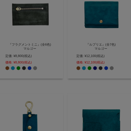
『フラグメントミニ』(全6色)
『ルプリエ』(全7色)
マルゴー
マルゴー
定価:
¥8,800
(税込)
定価:
¥12,100
(税込)
フラグメントケースをコンパクト
最小限を小さくスマートに持ち運
化 現代人の為のミニ財布
ぶ ポケットinミニ財布【AGILITY
価格:
¥8,800
(税込)
価格:
¥12,100
(税込)
【AGILITY affa(アジリティ アッ
affa(アジリティ アッファ)】
ファ)】(0364)
(0363)