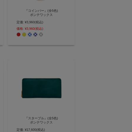
『コインバー』(全5色)
ポンテワックス
定価:
¥3,960
(税込)
小銭をコンパクトに身に着ける 小
銭入れとしても使えるカラビナ付
価格:
¥3,960
(税込)
きキーホルダー【AGILITY affa(ア
ジリティ アッファ)】(0189) [M便
3/3]
『スターブル』(全5色)
ポンテワックス
定価:
¥17,600
(税込)
マチが大きく拡がる 縦・横綺麗に