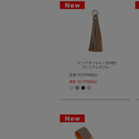
『ビッグタッセル』(全4色)
プレミアムダブル
定価:
¥2,970
(税込)
バイカラーが映える 重厚感あふれ
る 本革ビッグタッセルチャーム
価格:
¥2,970
(税込)
【AGILITY affa(アジリティ アッ
ファ)】(0856)[M便 3/5]