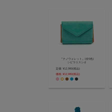
『ナノウォレット』(全5色)
シビラリスシオ
定価:
¥12,980
(税込)
無駄を省いて小さく進化 デジタル
決済世代にも対応した極小財布 ミ
価格:
¥12,980
(税込)
ニ財布【AGILITY affa(アジリティ
アッファ)】(0518)