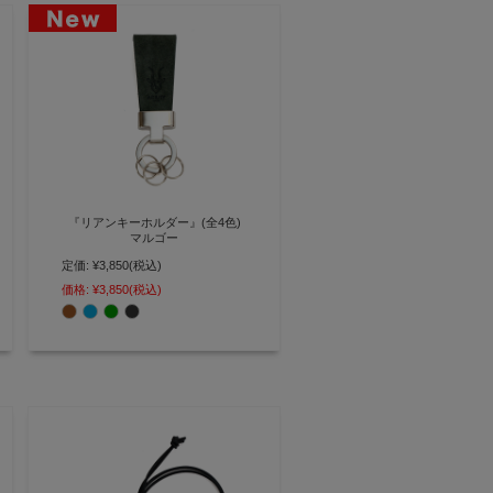
『リアンキーホルダー』(全4色)
マルゴー
定価:
¥3,850
(税込)
重厚感のある金具がポイントのシ
ンプルレザーキーホルダー
価格:
¥3,850
(税込)
【AGILITY affa(アジリティ アッ
ファ)】(0386)[M便 4/5]