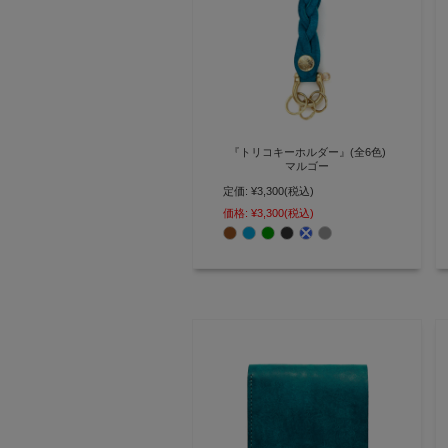
『トリコキーホルダー』(全6色)
マルゴー
定価:
¥3,300
(税込)
革を編み込んで作ったキーリング
付き本革キーホルダー【AGILITY
価格:
¥3,300
(税込)
affa(アジリティ アッファ)】
(1629)[M便 3/5]