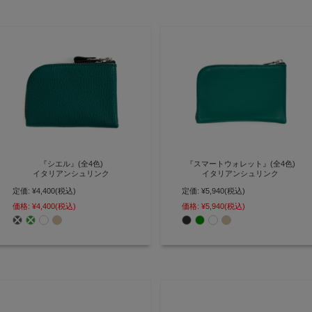
『シエル』(全4色)
『スマートウォレット』(全4色)
イタリアンシュリンク
イタリアンシュリンク
定価:
¥4,400
(税込)
定価:
¥5,940
(税込)
小さいバッグにも丁度いい、シン
「これだけで外出可能な財布」が
プルな二重構造小銭入れ
コンセプト L字ファスナー 長財布
価格:
¥4,400
(税込)
価格:
¥5,940
(税込)
【AGILITY affa(アジリティ アッ
【AGILITY affa(アジリティ アッ
ファ)】(0890)[M便 3/3]
ファ)】(0960)