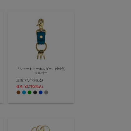
『ショートキーホルダー』(全6色)
マルゴー
定価:
¥2,750
(税込)
日常使いちょうど良い 3連フック
付きのシンプルキーホルダー
価格:
¥2,750
(税込)
【AGILITY affa(アジリティ アッ
ファ)】(0616)[M便 3/5]