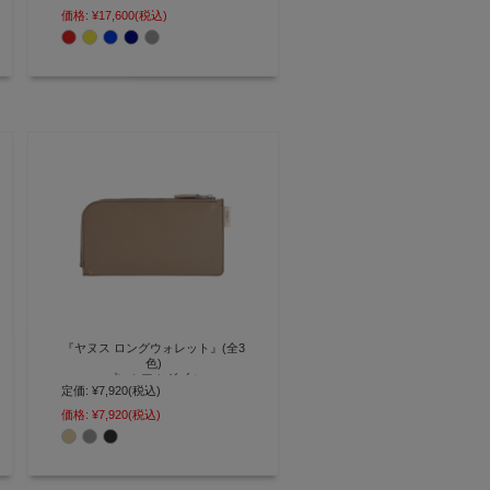
カードが収まるラウンドファスナ
価格:
¥17,600
(税込)
ー長財布【AGILITY affa(アジリテ
ィ アッファ)】(0185)
『ヤヌス ロングウォレット』(全3
色)
プレミアムダブル
定価:
¥7,920
(税込)
裏・表バイカラーが楽しめる ダブ
価格:
¥7,920
(税込)
ルフェイスレザーが特徴の極薄長
財布【AGILITY affa(アジリティ
アッファ)】(0875)