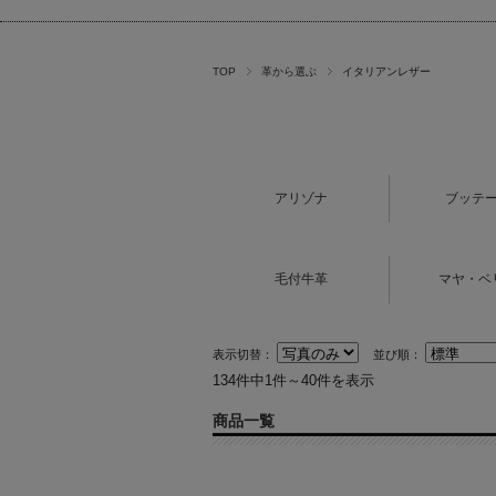
TOP
革から選ぶ
イタリアンレザー
アリゾナ
ブッテ
毛付牛革
マヤ・ベ
表示切替：
並び順：
134件中1件～40件を表示
商品一覧