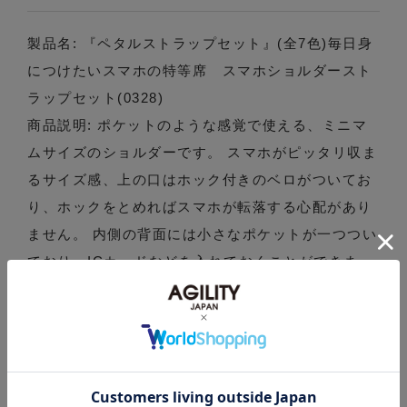
製品名: 『ペタルストラップセット』(全7色)毎日身
につけたいスマホの特等席 スマホショルダースト
ラップセット(0328)
商品説明: ポケットのような感覚で使える、ミニマ
ムサイズのショルダーです。 スマホがピッタリ収ま
るサイズ感、上の口はホック付きのベロがついてお
り、ホックをとめればスマホが転落する心配があり
ません。 内側の背面には小さなポケットが一つつい
ており、ICカードなどを入れておくことができま
す。 本体と共革でできたショルダーベルトは、
『0357/レザーロープストラップ』 幅約1.3cmと太
目に縫い上げた革紐で長さは約125～130cm（※個
体差あり）男性でも楽に斜め掛けが可能です。 柔ら
かい素材を使用しているので、紐を結ぶことでネッ