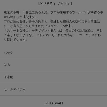
東京の下町、日暮里にある工房。プロが使用するツールバッグを作る事
から始まった【Agility】。
プロが認める使い勝手の良さと、熟練した鞄職人の技術力を日常生活
に…と言う思いから生まれたプロダクト【Affa】。
「スマートな外出」をデザインするAffaは、毎日の外出が快適に、そし
て楽しくなるような、 アイデアにあふれた商品を、一つ一つ丁寧に作
り続けています。
バッグ
財布
革小物
セールアイテム
INSTAGRAM