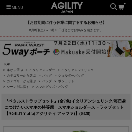
MENU
【お盆期間に伴う休業に関するするお知らせ】
8月8日(土) ～ 8月16日(日)までお休みを頂きます。
TOP
>
革から選ぶ
>
イタリアンレザー
>
イタリアンシュリンク
>
カテゴリーから選ぶ
>
バッグ
>
ショルダーバッグ
>
カテゴリーから選ぶ
>
バッグ
>
ポシェット
>
シーン別に探す
>
スマホグッズ・バッグ
『ペタルストラップセット』(全7色)イタリアンシュリンク/毎日身
につけたいスマホの特等席 スマホショルダーストラップセット
【AGILITY affa(アジリティ アッファ)】(0328)