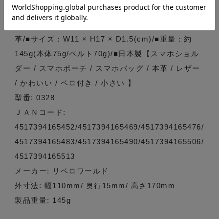
クストラップとしても使えます。 毎日持ち歩くスマ
ホの収納ポケットとしてピッタリです。 ■素材：牛
革/■サイズ：W11 × H17 × D1.5(cm)/■重量：約
145g(本体75g/ベルト70g)/■日本製【スマホショル
ダー / スマホポーチ / スマホバッグ / 本革 / レザー
/ かわいい / ベロ付き / 小さい 】
型番: 0328
ＪＡＮコード:
4517394165452/4517394165469/4517394165476/
4517394165483/4517394165490/4517394165506/
4517394165513
メーカー: リベロワールド
外寸法: 幅110mm/ 奥行15mm/ 高さ170mm
製品重量: 145g