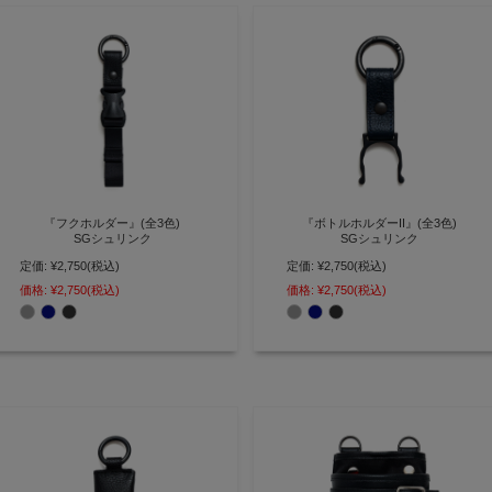
『フクホルダー』(全3色)
『ボトルホルダーII』(全3色)
SGシュリンク
SGシュリンク
定価:
¥2,750
(税込)
定価:
¥2,750
(税込)
洋服やタオルを吊るして携帯 両手
撥水レザーを使用したカラビナリ
が自由になるリング付きホルダー
ング付きペットボトルホルダー
価格:
¥2,750
(税込)
価格:
¥2,750
(税込)
【AGILITY affa(アジリティ アッ
【AGILITY affa(アジリティ アッ
ファ)】(1142)[M便 3/3]
ファ)】(1143)[M便 3/3]