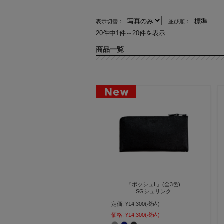
表示切替：
並び順：
20件中1件～20件を表示
商品一覧
『ポッシュL』(全3色)
SGシュリンク
定価:
¥14,300
(税込)
ワンアクションでガバッと開く!!
トレーのようなL字長財布
価格:
¥14,300
(税込)
【AGILITY affa(アジリティ アッ