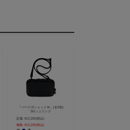
『パークポシェットＷ』(全3色)
SGシュリンク
定価:
¥13,200
(税込)
お財布機能に特化したミニバッグ
身軽な大人の手ぶらミニショルダ
価格:
¥13,200
(税込)
ー 撥水ver.【AGILITY affa(アジリ