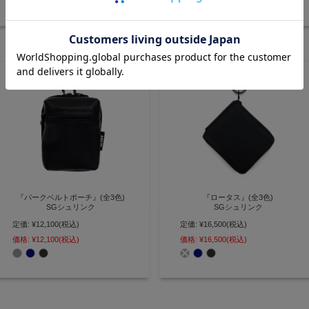
リティ アッファ)】(0579)
(0385)
『パークベルトポーチ』(全3色)
『ロータス』(全3色)
SGシュリンク
SGシュリンク
定価:
¥12,100
(税込)
定価:
¥16,500
(税込)
水に強い撥水素材で固めたカラビ
「撥水レザー×止水ファスナー」
ナ付きベルトポーチ【AGILITY
でお金を守る、ファスナーオープ
価格:
¥12,100
(税込)
価格:
¥16,500
(税込)
affa(アジリティ アッファ)】
ン二つ折り財布【AGILITY affa(ア
(1145)
ジリティ アッファ)】(1144)