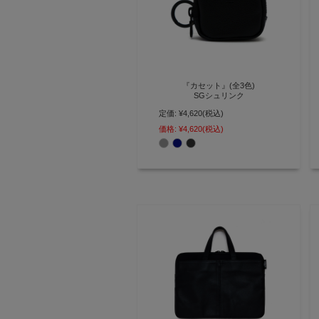
『カセット』(全3色)
SGシュリンク
定価:
¥4,620
(税込)
ワイヤレスイヤホンの携帯に便利
な本革製カラビナ付きミニポーチ
価格:
¥4,620
(税込)
AGILITY affa(アジリティ アッフ
ァ)】(0358)