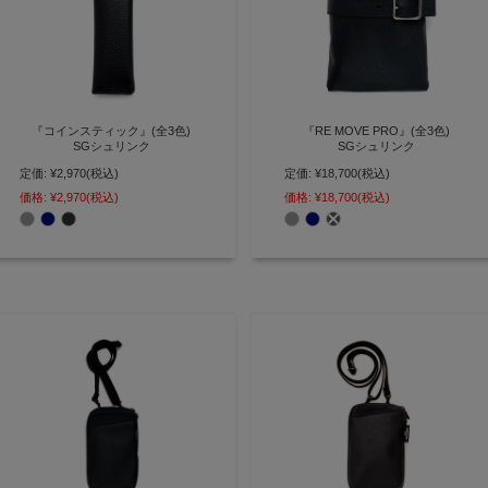
『コインスティック』(全3色)
『RE MOVE PRO』(全3色)
SGシュリンク
SGシュリンク
定価:
¥2,970
(税込)
定価:
¥18,700
(税込)
小銭を20枚収納可能、スリムなフ
シザーバッグを現代風に復活。キ
ォルムの小銭入れ【AGILITY
ャンプで使いやすいミニショルダ
価格:
¥2,970
(税込)
価格:
¥18,700
(税込)
affa(アジリティ アッファ)】
ーバッグ【AGILITY affa(アジリテ
(1130)
ィ アッファ)】(0510)