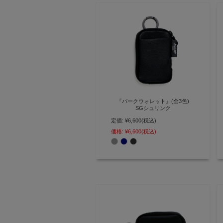
『パークウォレット』(全3色)
SGシュリンク
定価:
¥6,600
(税込)
「キーケース＋ミニ財布」を組み
合わせた汚れに強いマルチキーポ
価格:
¥6,600
(税込)
ーチ【AGILITY affa(アジリティ
アッファ)】(1141)