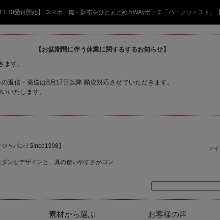
日 11:30受付開始】 スマホ・鍵・財布をひとまとめ 5WAyポーチ「パークウエスト」
【お盆期間に伴う休業に関するするお知らせ】
頂きます。
の返信・発送は8月17日以降 順次対応させていただきます。
願いいたします。
ャパン / Since1998】
マイ
モダンなデザインと、真の使いやすさがコン
素材から選ぶ
お客様の声