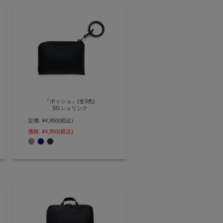
『ポッシュ』(全3色)
SGシュリンク
定価:
¥4,950
(税込)
大きく開いて一目瞭然 極小L字フ
ァスナーミニ財布【AGILITY
価格:
¥4,950
(税込)
affa(アジリティ アッファ)】
(0355)[M便 3/3]