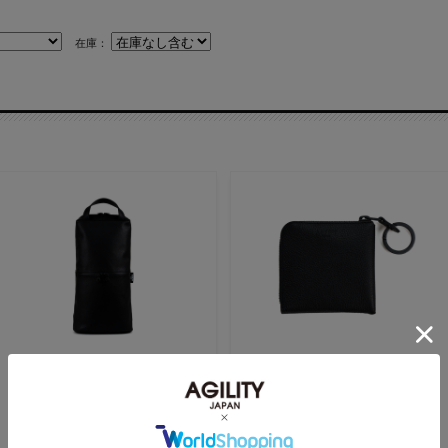
在庫：
『ボディリュック』(全3色)
『ポッシュショート』(全3色)
SGシュリンク
SGショート
定価:
¥29,700
(税込)
定価:
¥6,600
(税込)
「ボディ・手持ち・リュック」と
大きく開いて一目瞭然 極小L字フ
スタイルを変更できる 小さく軽い
ァスナー二つ折り財布【AGILITY
価格:
¥29,700
(税込)
価格:
¥6,600
(税込)
3wayバッグ【AGILITY affa(アジ
affa(アジリティ アッファ)】