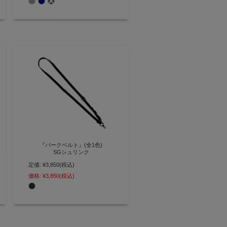
ティ アッファ)】(0558)
『パークベルト』(全1色)
SGシュリンク
定価:
¥3,850
(税込)
シーンに合わせて革小物を装着 身
軽にお出かけできるハンギングス
価格:
¥3,850
(税込)
トラップ【AGILITY affa(アジリテ
ィ アッファ)】(1140)