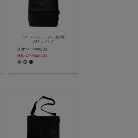
『アーバンリュック』(全3色)
SGシュリンク
定価:
¥28,600
(税込)
撥水仕様で雨の日も安心！ スタイ
リッシュなボックス型ビジネスリ
価格:
¥28,600
(税込)
ュック 薄いリュック AGILITY
affa(アジリティ アッファ)】
(0564)