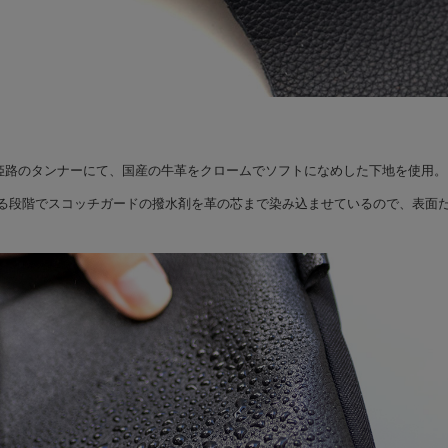
】姫路のタンナーにて、国産の牛革をクロームでソフトになめした下地を使用。
る段階でスコッチガードの撥水剤を革の芯まで染み込ませているので、表面