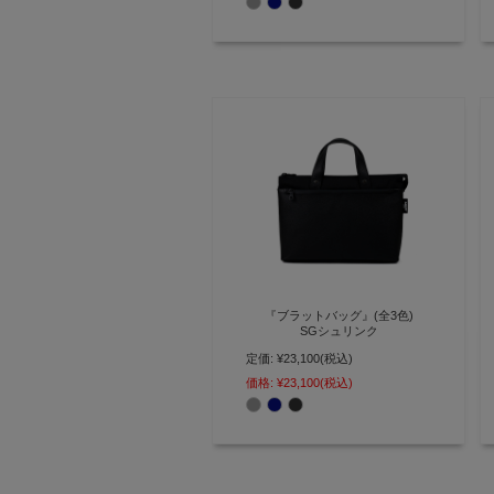
ファ)】(0365)
『ブラットバッグ』(全3色)
SGシュリンク
定価:
¥23,100
(税込)
撥水仕様で雨の日も安心！ ちょっ
としたお出かけに最適な大人ミニ
価格:
¥23,100
(税込)
トート【AGILITY affa(アジリティ
アッファ)】(0578)