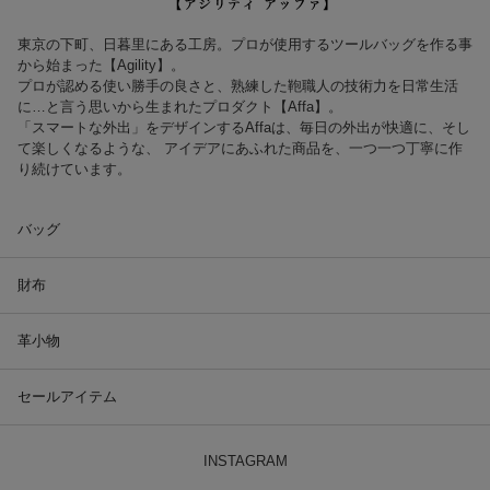
東京の下町、日暮里にある工房。プロが使用するツールバッグを作る事
から始まった【Agility】。
プロが認める使い勝手の良さと、熟練した鞄職人の技術力を日常生活
に…と言う思いから生まれたプロダクト【Affa】。
「スマートな外出」をデザインするAffaは、毎日の外出が快適に、そし
て楽しくなるような、 アイデアにあふれた商品を、一つ一つ丁寧に作
り続けています。
バッグ
財布
革小物
セールアイテム
INSTAGRAM