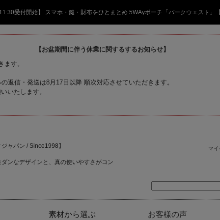
日 11:30受付開始】 スマホ・鍵・財布をひとまとめ 5WAyポーチ「パークウエスト」
【お盆期間に伴う休業に関するするお知らせ】
頂きます。
の返信・発送は8月17日以降 順次対応させていただきます。
願いいたします。
ャパン / Since1998】
マイ
モダンなデザインと、真の使いやすさがコン
素材から選ぶ
お客様の声