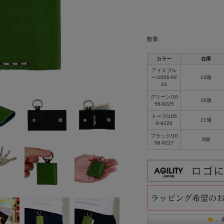
数量:
カラー
在庫
アイスブル
ー/1056-92
13個
24
グリーン/10
10個
56-9225
トープ/105
11個
6-9226
ブラック/10
8個
56-9227