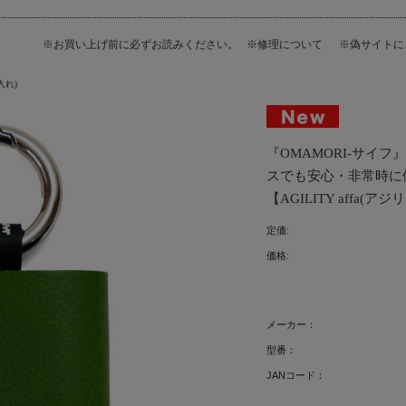
※お買い上げ前に必ずお読みください。
※修理について
※偽サイト
入れ)
『OMAMORI-サイフ
スでも安心・非常時に
【AGILITY affa(アジ
定価:
価格:
メーカー：
型番：
JANコード：