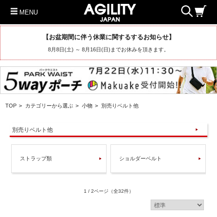
MENU
【お盆期間に伴う休業に関するするお知らせ】
8月8日(土) ～ 8月16日(日)までお休みを頂きます。
TOP
>
カテゴリーから選ぶ
>
小物
>
別売りベルト他
別売りベルト他
ストラップ類
ショルダーベルト
1 / 2ページ
（全32件）