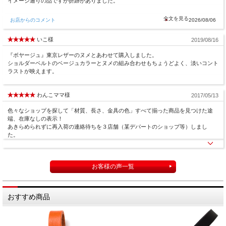
イメージ通りの品ですが折跡がありました。
お店からのコメント
2026/08/06
いこ様
2019/08/16
『ボヤージュ』東京レザーのヌメとあわせて購入しました。
ショルダーベルトのベージュカラーとヌメの組み合わせもちょうどよく、淡いコント
ラストが映えます。
わんこママ様
2017/05/13
色々なショップを探して「材質、長さ、金具の色」すべて揃った商品を見つけた途
端、在庫なしの表示！
あきらめられずに再入荷の連絡待ちを３店舗（某デパートのショップ等）しまし
た。
お客様の声一覧
おすすめ商品