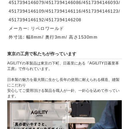
4517394146079/4517394146086/4517394146093/
4517394146109/4517394146116/4517394146123/
4517394146192/4517394146208
メーカー: リベロワールド
外寸法: 幅8mm/ 奥行3mm/ 高さ1530mm
東京の工房で私たちが作っています
AGILITYの革製品は東京の下町、日暮里にある『
AGILITY日暮里革
工房
』で作られています。
日本製の魅力を最大限に生かし長年の使用に耐えられる構造、縫製
にこだわり
安心してご愛用頂ける製品を職人が一針、一針心を込めて作ってい
ます。