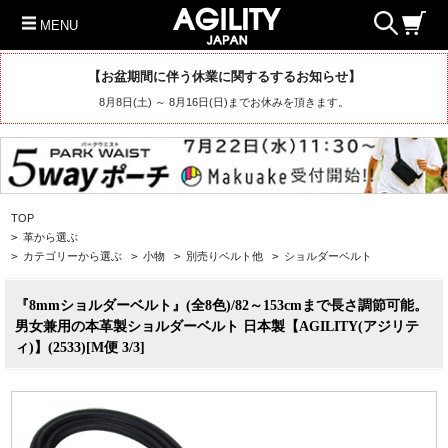
MENU
【お盆期間に伴う休業に関するするお知らせ】
8月8日(土) ～ 8月16日(日)までお休みを頂きます。
TOP
>
革から選ぶ
>
カテゴリーから選ぶ
>
小物
>
別売りベルト他
>
ショルダーベルト
『8mmショルダーベルト』(全8色)/82～153cmまで長さ調節可能。
男女兼用の本革製ショルダーベルト 日本製【AGILITY(アジリテ
ィ)】(2533)[M便 3/3]