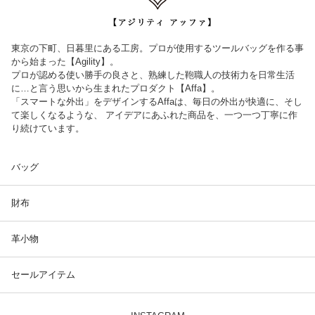
東京の下町、日暮里にある工房。プロが使用するツールバッグを作る事
から始まった【Agility】。
プロが認める使い勝手の良さと、熟練した鞄職人の技術力を日常生活
に…と言う思いから生まれたプロダクト【Affa】。
「スマートな外出」をデザインするAffaは、毎日の外出が快適に、そし
て楽しくなるような、 アイデアにあふれた商品を、一つ一つ丁寧に作
り続けています。
バッグ
財布
革小物
セールアイテム