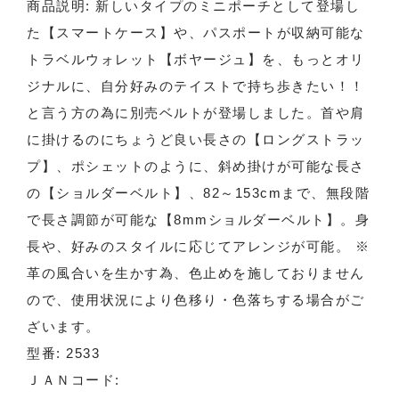
商品説明: 新しいタイプのミニポーチとして登場し
た【スマートケース】や、パスポートが収納可能な
トラベルウォレット【ボヤージュ】を、もっとオリ
ジナルに、自分好みのテイストで持ち歩きたい！！
と言う方の為に別売ベルトが登場しました。首や肩
に掛けるのにちょうど良い長さの【ロングストラッ
プ】、ポシェットのように、斜め掛けが可能な長さ
の【ショルダーベルト】、82～153cmまで、無段階
で長さ調節が可能な【8mmショルダーベルト】。身
長や、好みのスタイルに応じてアレンジが可能。 ※
革の風合いを生かす為、色止めを施しておりません
ので、使用状況により色移り・色落ちする場合がご
ざいます。
型番: 2533
ＪＡＮコード: