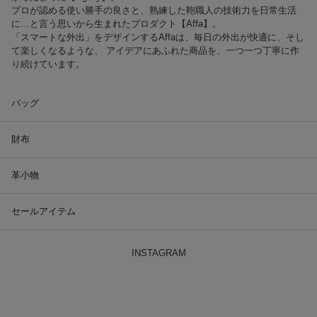
プロが認める使い勝手の良さと、熟練した鞄職人の技術力を日常生活
に…と言う思いから生まれたプロダクト【Affa】。
「スマートな外出」をデザインするAffaは、毎日の外出が快適に、そし
て楽しくなるような、 アイデアにあふれた商品を、一つ一つ丁寧に作
り続けています。
バッグ
財布
革小物
セールアイテム
INSTAGRAM