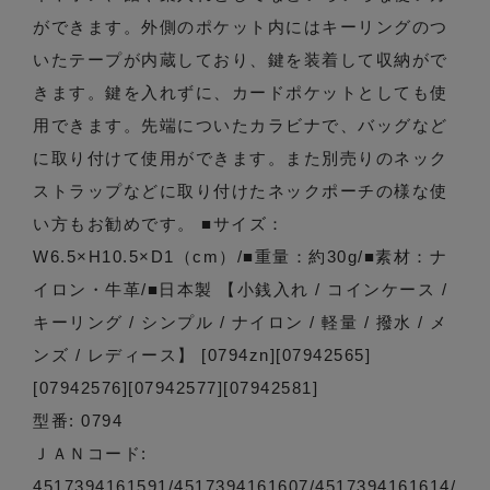
ができます。外側のポケット内にはキーリングのつ
いたテープが内蔵しており、鍵を装着して収納がで
きます。鍵を入れずに、カードポケットとしても使
用できます。先端についたカラビナで、バッグなど
に取り付けて使用ができます。また別売りのネック
ストラップなどに取り付けたネックポーチの様な使
い方もお勧めです。 ■サイズ：
W6.5×H10.5×D1（cm）/■重量：約30g/■素材：ナ
イロン・牛革/■日本製 【小銭入れ / コインケース /
キーリング / シンプル / ナイロン / 軽量 / 撥水 / メ
ンズ / レディース】 [0794zn][07942565]
[07942576][07942577][07942581]
型番: 0794
ＪＡＮコード:
4517394161591/4517394161607/4517394161614/