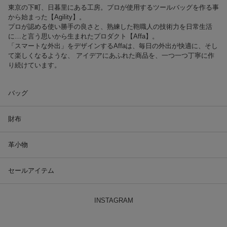
東京の下町、日暮里にある工房。プロが使用するツールバッグを作る事
から始まった【Agility】。
プロが認める使い勝手の良さと、熟練した鞄職人の技術力を日常生活
に…と言う思いから生まれたプロダクト【Affa】。
「スマートな外出」をデザインするAffaは、毎日の外出が快適に、そし
て楽しくなるような、 アイデアにあふれた商品を、一つ一つ丁寧に作
り続けています。
バッグ
財布
革小物
セールアイテム
INSTAGRAM