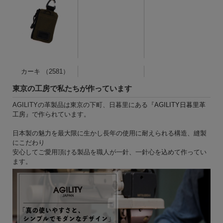
カーキ （2581）
東京の工房で私たちが作っています
AGILITYの革製品は東京の下町、日暮里にある『
AGILITY日暮里革
工房
』で作られています。
日本製の魅力を最大限に生かし長年の使用に耐えられる構造、縫製
にこだわり
安心してご愛用頂ける製品を職人が一針、一針心を込めて作ってい
ます。