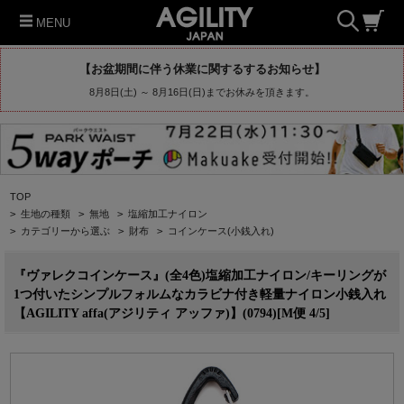
MENU
【お盆期間に伴う休業に関するするお知らせ】
8月8日(土) ～ 8月16日(日)までお休みを頂きます。
TOP
>
生地の種類
>
無地
>
塩縮加工ナイロン
>
カテゴリーから選ぶ
>
財布
>
コインケース(小銭入れ)
『ヴァレクコインケース』(全4色)塩縮加工ナイロン/キーリングが
1つ付いたシンプルフォルムなカラビナ付き軽量ナイロン小銭入れ
【AGILITY affa(アジリティ アッファ)】(0794)[M便 4/5]