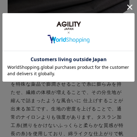
Salt Shrinking Nylon- 塩縮加工ナイロン -
塩縮加工を施し、和紙のようなドライなタッチ感
が特徴のシワナイロンです。塩縮加工とは、繊維
を特殊な薬品で膨潤させることで糸に膨らみを持
たせ、繊維の体積が増えることで、その分生地が
縮んで詰まったような風合いに 仕上げすることが
出来る加工です。生地の密度を上げることで、通
常のナイロンよりも強度があります。タスラン加
工糸(撚りをかけないふっくらと柔らかな質感が特
長の糸)を使用しており、綿ライクな仕上がりで帆