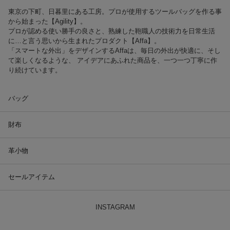
東京の下町、日暮里にある工房。プロが使用するツールバッグを作る事
から始まった【Agility】。
プロが認める使い勝手の良さと、熟練した鞄職人の技術力を日常生活
に…と言う思いから生まれたプロダクト【Affa】。
「スマートな外出」をデザインするAffaは、毎日の外出が快適に、そし
て楽しくなるような、 アイデアにあふれた商品を、一つ一つ丁寧に作
り続けています。
バッグ
財布
革小物
セールアイテム
INSTAGRAM