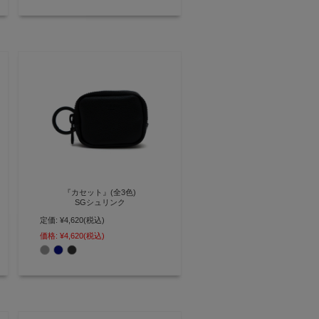
『カセット』(全3色)
SGシュリンク
定価:
¥4,620
(税込)
ワイヤレスイヤホンの携帯に便利
な本革製カラビナ付きミニポーチ
価格:
¥4,620
(税込)
AGILITY affa(アジリティ アッフ
ァ)】(0358)