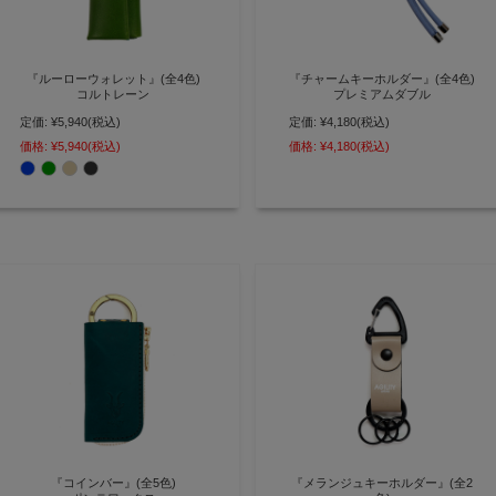
『ルーローウォレット』(全4色)
『チャームキーホルダー』(全4色)
コルトレーン
プレミアムダブル
定価:
¥5,940
(税込)
定価:
¥4,180
(税込)
お札をくるっとコンパクトに収
バッグのアクセントにもなる2ト
納・カラビナ付きキーホルダー財
ーンチャームキーホルダー
価格:
¥5,940
(税込)
価格:
¥4,180
(税込)
布 【AGILITY affa(アジリティ ア
【AGILITY affa(アジリティ アッ
ッファ)】(1057)
ファ)】(3875)[M便 4/5]
『コインバー』(全5色)
『メランジュキーホルダー』(全2