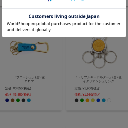
『ブローシュ』(全5色)
『トリプルキーホルダー』(全7色)
ロロマ
イタリアンシュリンク
定価:
¥3,850
(税込)
定価:
¥1,980
(税込)
着脱に便利なカラビナに レザーを
全面のレザーがワンポイント 分離
あしらったカラビナ型キーホルダ
して使えるスライド式キーホルダ
価格:
¥3,850
(税込)
価格:
¥1,980
(税込)
ー【AGILITY affa(アジリティアッ
ー【AGILITY affa(アジリティ ア
ファ)】(0175)[M便 3/3]
ッファ)】(0298)[M便 3/3]