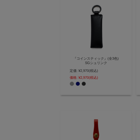
『コインスティック』(全3色)
SGシュリンク
定価:
¥2,970
(税込)
小銭を20枚収納可能、スリムなフ
ォルムの小銭入れ【AGILITY
価格:
¥2,970
(税込)
affa(アジリティ アッファ)】
(1130)