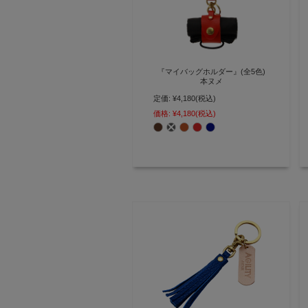
『マイバッグホルダー』(全5色)
本ヌメ
定価:
¥4,180
(税込)
「もう忘れない」 エコバッグをア
クセサリー感覚で携帯するキーホ
価格:
¥4,180
(税込)
ルダー【AGILITY affa(アジリティ
アッファ)】(1595)[M便 3/3]