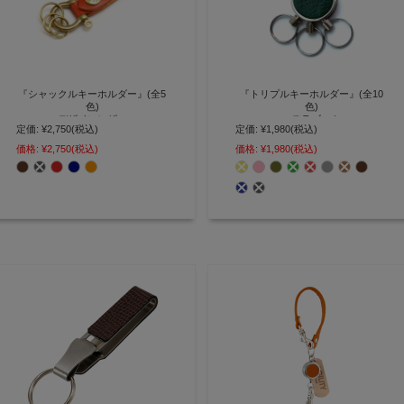
『シャックルキーホルダー』(全5
『トリプルキーホルダー』(全10
色)
色)
デザインレザー
ステラゴート
定価:
¥2,750
(税込)
定価:
¥1,980
(税込)
真鍮製のシャックル(U字金具)が
全面のレザーがワンポイント 分離
価格:
¥2,750
(税込)
価格:
¥1,980
(税込)
モチーフのキーホルダー
して使えるスライド式キーホルダ
【AGILITY affa(アジリティアッフ
ー【AGILITY affa(アジリティアッ
ァ)】(1591)[M便 3/3]
ファ)】(0298)[M便 3/3]