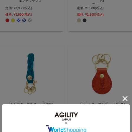
ポンテワックス
色)
撥水スムース
定価:
¥3,960
(税込)
定価:
¥1,980
(税込)
小銭をコンパクトに身に着ける 小
銭入れとしても使えるカラビナ付
三角カラビナがポイント 撥水レザ
価格:
¥3,960
(税込)
価格:
¥1,980
(税込)
きキーホルダー【AGILITY affa(ア
ーで雨の日も安心キーリング付き
ジリティ アッファ)】(0189) [M便
キーホルダー【AGILITY affa(アジ
3/3]
リティ アッファ)】(0749)[M便
3/5]
『トリコキーホルダー』(全6色)
『ラルムキーホルダー』(全6色)
マルゴー
マルゴー
定価:
¥3,300
(税込)
定価:
¥2,750
(税込)
革を編み込んで作ったキーリング
経年変化が楽しみなディアドロッ
付き本革キーホルダー【AGILITY
プ型のシンプルキーホルダー
価格:
¥3,300
(税込)
価格:
¥2,750
(税込)
affa(アジリティ アッファ)】
【AGILITY affa(アジリティ アッ
(1629)[M便 3/5]
ファ)】(0376)[M便 3/5]