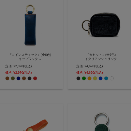
『コインスティック』(全6色)
『カセット』(全7色)
キップワックス
イタリアンシュリンク
定価:
¥2,970
(税込)
定価:
¥4,620
(税込)
小銭を20枚収納可能、スリムなフ
ワイヤレスイヤホンの携帯に便利
ォルムの小銭入れ【AGILITY
な本革製 カラビナ付きミニポーチ
価格:
¥2,970
(税込)
価格:
¥4,620
(税込)
affa(アジリティ アッファ)】
【AGILITY affa(アジリティ アッ
(1130)[M便 3/3]
ファ)】(0358)