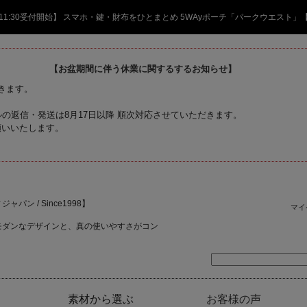
日 11:30受付開始】 スマホ・鍵・財布をひとまとめ 5WAyポーチ「パークウエスト」
【お盆期間に伴う休業に関するするお知らせ】
頂きます。
の返信・発送は8月17日以降 順次対応させていただきます。
願いいたします。
ャパン / Since1998】
マイ
モダンなデザインと、真の使いやすさがコン
素材から選ぶ
お客様の声