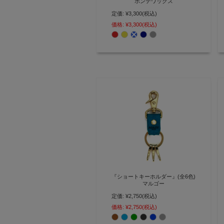
ポンテワックス
定価:
¥3,300
(税込)
鍵と一緒に携帯する「魅せる」真
鍮製シューホーンキーホルダー
価格:
¥3,300
(税込)
【AGILITY affa(アジリティ アッ
ファ)】(0194)[M便 3/3]
『ショートキーホルダー』(全6色)
マルゴー
定価:
¥2,750
(税込)
日常使いちょうど良い 3連フック
付きのシンプルキーホルダー
価格:
¥2,750
(税込)
【AGILITY affa(アジリティ アッ
ファ)】(0616)[M便 3/5]