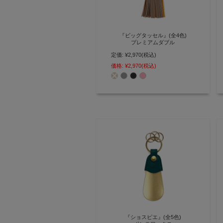
『ビッグタッセル』(全4色)
プレミアムダブル
定価:
¥2,970
(税込)
バイカラーが映える 重厚感あふれ
る 本革ビッグタッセルチャーム
価格:
¥2,970
(税込)
【AGILITY affa(アジリティ アッ
ファ)】(0856)[M便 3/5]
『ショスピエ』(全5色)