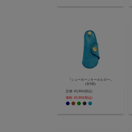
『シューホーンキーホルダー』
(全5色)
ロロマ
定価:
¥3,850
(税込)
真鍮製の靴べらが付いた 3連フッ
価格:
¥3,850
(税込)
クのキーホルダー【AGILITY
affa(アジリティアッファ)】(1592)
[M便 2/3]