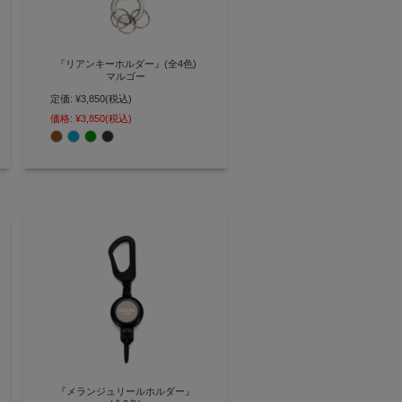
『リアンキーホルダー』(全4色)
マルゴー
定価:
¥3,850
(税込)
重厚感のある金具がポイントのシ
ンプルレザーキーホルダー
価格:
¥3,850
(税込)
【AGILITY affa(アジリティ アッ
ファ)】(0386)[M便 4/5]
『メランジュリールホルダー』