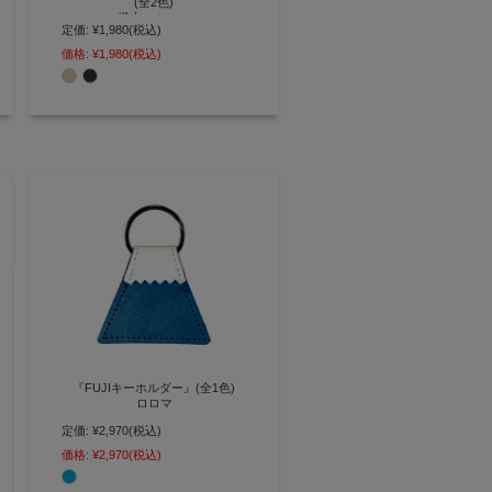
(全2色)
撥水スムース
定価:
¥1,980
(税込)
リールが伸びて便利に使える ロッ
価格:
¥1,980
(税込)
ク付きカラビナリールキーホルダ
ー【AGILITY affa(アジリティ ア
ッファ)】(0748)[M便 3/5]
『FUJIキーホルダー』(全1色)
ロロマ
定価:
¥2,970
(税込)
日本のシンボル『富士山』を革で
再現したキーホルダー【AGILITY
価格:
¥2,970
(税込)
affa(アジリティ アッファ)】
(0598)[M便 3/5]