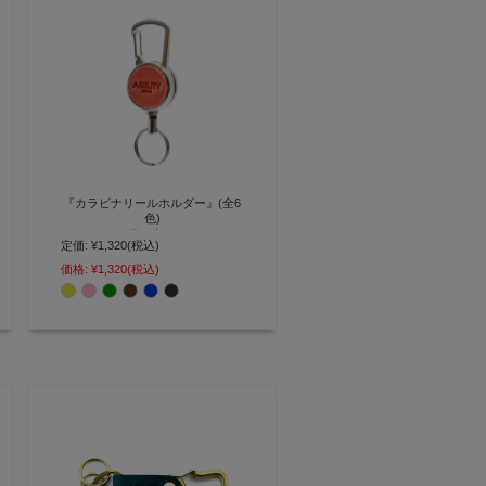
『カラビナリールホルダー』(全6
色)
モストロ
定価:
¥1,320
(税込)
ワンポイントがお洒落なカラビナ
価格:
¥1,320
(税込)
式リールホルダー【AGILITY
affa(アジリティアッファ)】(0591)
[M便 3/3]