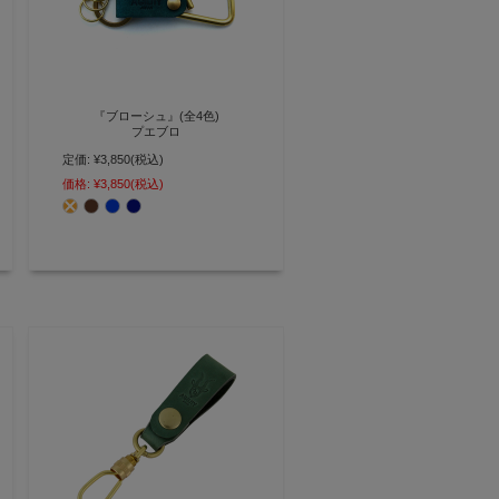
『ブローシュ』(全4色)
プエブロ
定価:
¥3,850
(税込)
着脱に便利なカラビナに レザーを
あしらったカラビナ型キーホルダ
価格:
¥3,850
(税込)
ー【AGILITY affa(アジリティアッ
ファ)】(0175)[M便 3/3]