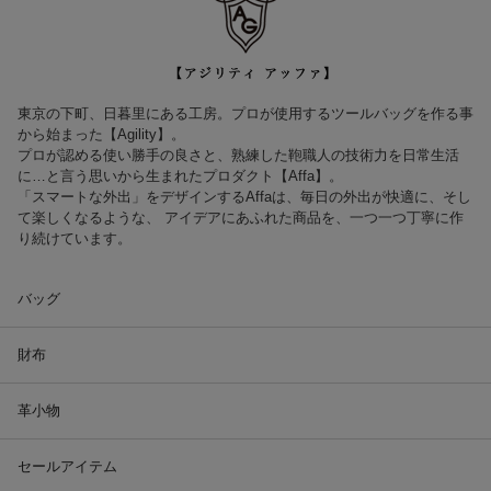
東京の下町、日暮里にある工房。プロが使用するツールバッグを作る事
から始まった【Agility】。
プロが認める使い勝手の良さと、熟練した鞄職人の技術力を日常生活
に…と言う思いから生まれたプロダクト【Affa】。
「スマートな外出」をデザインするAffaは、毎日の外出が快適に、そし
て楽しくなるような、 アイデアにあふれた商品を、一つ一つ丁寧に作
り続けています。
バッグ
財布
革小物
セールアイテム