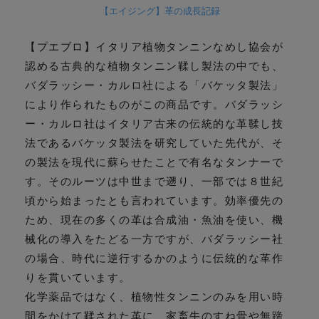
【エイジング】革の成長記録
【プエブロ】イタリア植物タンニンなめし協会が
認める古典的な植物タンニン鞣し製法の中でも、
バダラッシー・カルロ社による「バケッタ製法」
により作られたものがこの商品です。バダラッシ
ー・カルロ社はイタリア古来の伝統的な革鞣し技
法であるバケッタ製法を研究していた先代が、そ
の製法を現代に蘇らせたことで有名なタンナーで
す。そのルーツは中世まで遡り、一部では８世紀
頃から始まったとも言われています。効率優先の
ため、現在の多くの革は合成油・魚油を使い、機
械化の導入をたどる一方ですが、バダラッシー社
の場合、時代に逆行するかのように伝統的な革作
りを貫いています。
化学薬品ではなく、植物性タンニンのみを用い時
間をかけて鞣された革に、家畜牛のすね骨や無蹄