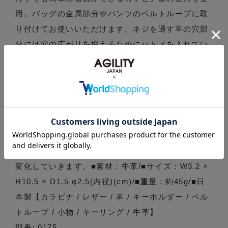
用。バッグの金属部分やパンツのベルトループに取
り付けてお使いいただけます。ネジを通す革の穴部
分には穴の広がりを抑えるためにハトメを入れてい
ます。先端の25mmのキーリングには20mmのキー
リングが1つと16mmのキーリングが2つついていま
す。20mmのリングは車のスマートキー（リモコン
キー）などを装着し、2つある16mmのリングはそれ
ぞれノーマルなカギの装着を想定しました。25mm
の元リングに鍵をつけることもできます。真鍮製の
カラビナは使い込むうちにアンティークゴールドへ
変化していきます。■素材：牛革/■サイズ：W3.2 ×
H10.5 × D1.5 φ2.5(内径)(cm)/■重量：約45g/■日
本製【カラビナ / レザー / 革 / キーホルダー / ベル
トループ / 小物 / キーリング / 牛革】
型番: 0175