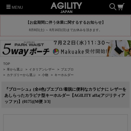
MENU
【お盆期間に伴う休業に関するするお知らせ】
8月8日(土) ～ 8月16日(日)までお休みを頂きます。
TOP
>
革から選ぶ
>
イタリアンレザー
>
プエブロ
>
カテゴリーから選ぶ
>
小物
>
キーホルダー
『ブローシュ』(全4色)プエブロ/着脱に便利なカラビナに レザーを
あしらったカラビナ型キーホルダー【AGILITY affa(アジリティア
ッファ)】(0175)[M便 3/3]