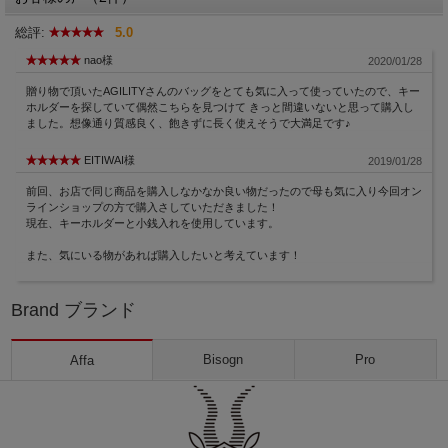
総評:
5.0
nao様
2020/01/28
贈り物で頂いたAGILITYさんのバッグをとても気に入って使っていたので、キー
ホルダーを探していて偶然こちらを見つけて きっと間違いないと思って購入し
ました。想像通り質感良く、飽きずに長く使えそうで大満足です♪
EITIWAI様
2019/01/28
前回、お店で同じ商品を購入しなかなか良い物だったので母も気に入り今回オン
ラインショップの方で購入さしていただきました！
現在、キーホルダーと小銭入れを使用しています。
また、気にいる物があれば購入したいと考えています！
Brand ブランド
Bisogn
Pro
Affa