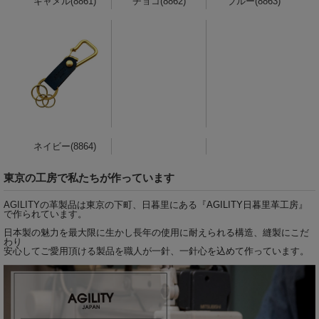
キャメル(8861)
チョコ(8862)
ブルー(8863)
ネイビー(8864)
東京の工房で私たちが作っています
AGILITYの革製品は東京の下町、日暮里にある『
AGILITY日暮里革工房
』
で作られています。
日本製の魅力を最大限に生かし長年の使用に耐えられる構造、縫製にこだ
わり
安心してご愛用頂ける製品を職人が一針、一針心を込めて作っています。