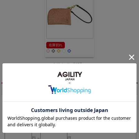
在庫切れ
1 / 1ページ
（全13件）
商品検索
キーワード検索
価格帯検索
円 ～
円