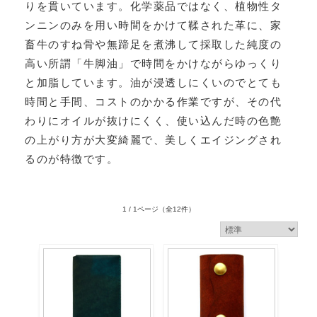
りを貫いています。化学薬品ではなく、植物性タ
ンニンのみを用い時間をかけて鞣された革に、家
畜牛のすね骨や無蹄足を煮沸して採取した純度の
高い所謂「牛脚油」で時間をかけながらゆっくり
と加脂しています。油が浸透しにくいのでとても
時間と手間、コストのかかる作業ですが、その代
わりにオイルが抜けにくく、使い込んだ時の色艶
の上がり方が大変綺麗で、美しくエイジングされ
るのが特徴です。
1 / 1ページ
（全12件）