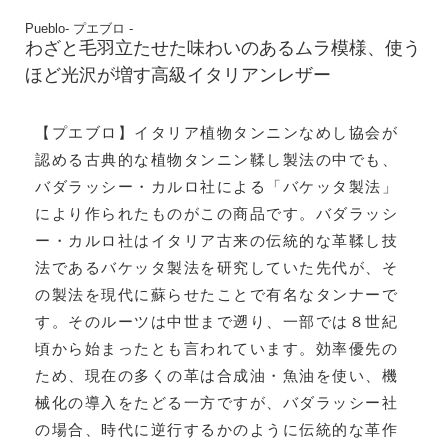
Pueblo- プエブロ -
わざと毛羽立たせた味わいのあるムラ模様、使う
ほど光沢が増す高級イタリアンレザー
【プエブロ】イタリア植物タンニンなめし協会が
認める古典的な植物タンニン鞣し製法の中でも、
バダラッシー・カルロ社による「バケッタ製法」
により作られたものがこの商品です。バダラッシ
ー・カルロ社はイタリア古来の伝統的な革鞣し技
法であるバケッタ製法を研究していた先代が、そ
の製法を現代に蘇らせたことで有名なタンナーで
す。そのルーツは中世まで遡り、一部では８世紀
頃から始まったとも言われています。効率優先の
ため、現在の多くの革は合成油・魚油を使い、機
械化の導入をたどる一方ですが、バダラッシー社
の場合、時代に逆行するかのように伝統的な革作