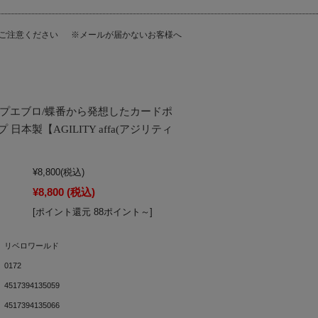
にご注意ください
※メールが届かないお客様へ
)プエブロ/蝶番から発想したカードポ
本製【AGILITY affa(アジリティ
¥8,800
(税込)
¥8,800
(税込)
[ポイント還元 88ポイント～]
リベロワールド
0172
4517394135059
4517394135066