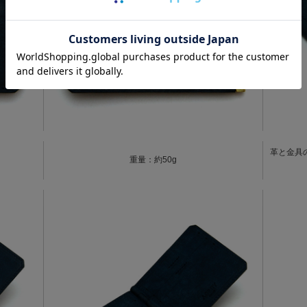
革と金具
重量：約50g