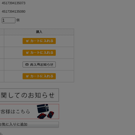
4517394135073
4517394135080
個
購入
ら