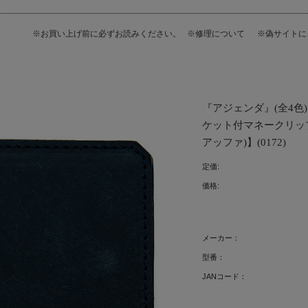
※お買い上げ前に必ずお読みください。
※修理について
※偽サイト
ミ
『アジェンダ』(全4色
ケット付マネークリップ 日
アッファ)】(0172)
定価:
価格:
メーカー：
型番：
JANコード：