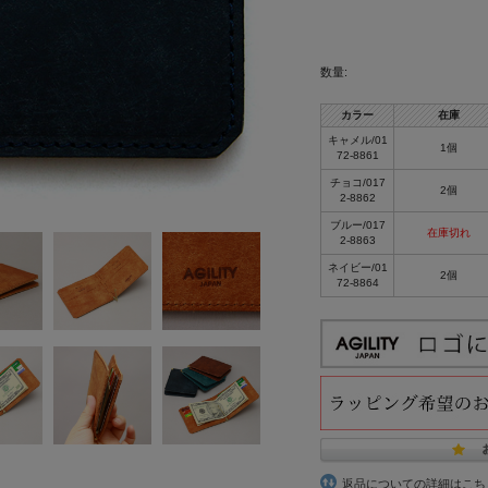
数量:
カラー
在庫
キャメル/01
1個
72-8861
チョコ/017
2個
2-8862
ブルー/017
在庫切れ
2-8863
ネイビー/01
2個
72-8864
返品についての詳細はこち