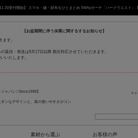
日 11:30受付開始】 スマホ・鍵・財布をひとまとめ 5WAyポーチ「パークウエスト」
【お盆期間に伴う休業に関するするお知らせ】
頂きます。
の返信・発送は8月17日以降 順次対応させていただきます。
願いいたします。
ャパン / Since1998】
マイ
モダンなデザインと、真の使いやすさがコン
素材から選ぶ
お客様の声