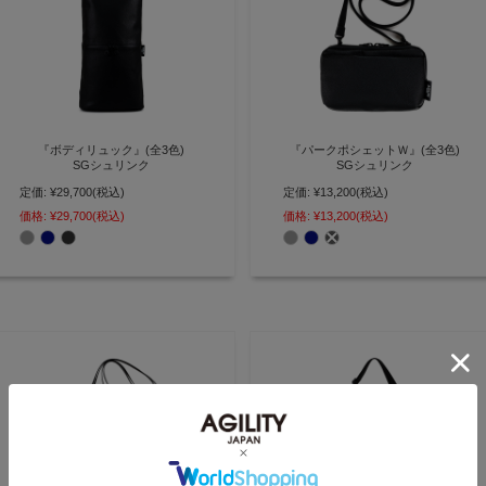
『ボディリュック』(全3色)
『パークポシェットＷ』(全3色)
SGシュリンク
SGシュリンク
定価:
¥29,700
(税込)
定価:
¥13,200
(税込)
「ボディ・手持ち・リュック」と
お財布機能に特化したミニバッグ
スタイルを変更できる 小さく軽い
身軽な大人の手ぶらミニショルダ
価格:
¥29,700
(税込)
価格:
¥13,200
(税込)
3wayバッグ【AGILITY affa(アジ
ー 撥水ver.【AGILITY affa(アジリ
リティ アッファ)】(0579)
ティ アッファ)】(0558)