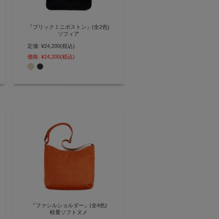
『ブリックミニボストン』(全2色)
ソフィア
定価:
¥24,200
(税込)
スマートな横長フォルムのシンプ
ルミニボストン【AGILITY affa(ア
価格:
¥24,200
(税込)
ジリティ アッファ)】(0383)
『ファシルショルダー』(全4色)
軽量ソフトヌメ