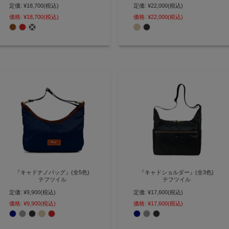
定価:
¥18,700
(税込)
定価:
¥22,000
(税込)
普段使いに丁度いい 長財布が入る
豊富なポケットで収納上手 A4サ
横型ミニショルダー【AGILITY
イズ対応 軽量 スクエアリュック
価格:
¥18,700
(税込)
価格:
¥22,000
(税込)
affa(アジリティ アッファ)】
【AGILITY Bisogn(アジリティビ
(0835)
ゾン)】(2706)
『キャドナノバッグ』(全5色)
『キャドショルダー』(全3色)
テフツイル
テフツイル
定価:
¥9,900
(税込)
定価:
¥17,600
(税込)
スマホが主役の次世代ナイロンミ
軽量・撥水でシーンを選ばない 大
ニトートバッグ【AGILITY
容量ショルダーバッグ【AGILITY
価格:
¥9,900
(税込)
価格:
¥17,600
(税込)
Bisogn(アジリティビゾン)】
Bisogn(アジリティビゾン)】
(2711)
(2710)