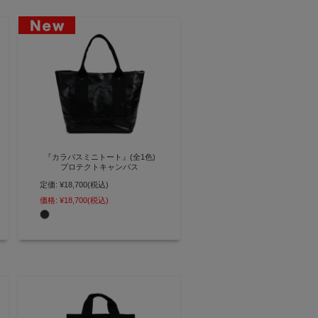
『カラパスミニトート』(全1色)
プロテクトキャンバス
定価:
¥18,700
(税込)
ランドセル素材と同等スペックの
強素材 傷・水にも強いミニトート
価格:
¥18,700
(税込)
バッグ【AGILITY affa(アジリティ
アッファ)】(1251)