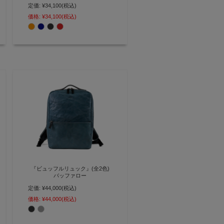
定価:
¥34,100
(税込)
A4サイズ対応 シンプルフォルム
で使いやすい本革ショルダーバッ
価格:
¥34,100
(税込)
グ【AGILITY affa(アジリティ ア
ッファ)】(1011)
『ビュッフルリュック』(全2色)
バッファロー
定価:
¥44,000
(税込)
A4サイズが収まる ビジネスシー
ンでも使えるON/OFF兼用BOX型
価格:
¥44,000
(税込)
リュック【AGILITY affa(アジリテ
ィ アッファ)】(1024)