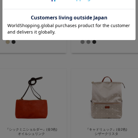
『メランジュタテミニショルダ
『ヴァレクビッグショルダー』
ー』(全2色)
(全3色)
撥水スムース
塩縮加工ナイロン
定価:
¥14,300
(税込)
定価:
¥19,800
(税込)
撥水素材で雨にも強い タフで機能
旅行にも最適! 340gと驚くほど軽
価格:
¥14,300
(税込)
価格:
¥19,800
(税込)
的な縦型ミニショルダーバッグ
いナイロンビッグショルダー
【AGILITY affa(アジリティ アッ
【AGILITY affa(アジリティ アッ
ファ)】(0747)
ファ)】(0797)
『シックミニショルダー』(全3色)
『キャドリュック』(全2色)
オイルシュリンク
シザークリスタ