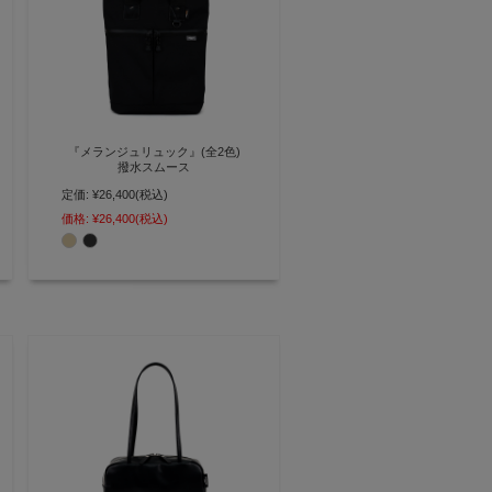
『メランジュリュック』(全2色)
撥水スムース
定価:
¥26,400
(税込)
ヘルメットバッグからインスピレ
ーションを得た2way仕様のトー
価格:
¥26,400
(税込)
ト＆リュック【AGILITY affa(アジ
リティ アッファ)】(0746)