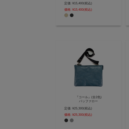
定価:
¥15,400
(税込)
トラベルシーンにピッタリな多機
能 ナイロンミニショルダー
価格:
¥15,400
(税込)
【AGILITY Bisogn(アジリティビ
ゾン)】(2705)
『コール』(全2色)
バッファロー
定価:
¥25,300
(税込)
タブレットをスタイリッシュに持
ち歩ける スリムな2wayショルダ
価格:
¥25,300
(税込)
ー【AGILITY affa(アジリティ ア
ッファ)】(1574)