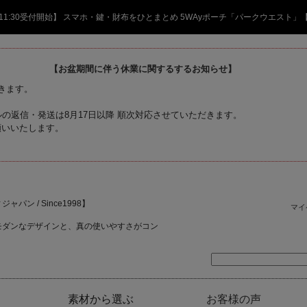
日 11:30受付開始】 スマホ・鍵・財布をひとまとめ 5WAyポーチ「パークウエスト」
【お盆期間に伴う休業に関するするお知らせ】
頂きます。
の返信・発送は8月17日以降 順次対応させていただきます。
願いいたします。
ャパン / Since1998】
マイ
モダンなデザインと、真の使いやすさがコン
素材から選ぶ
お客様の声