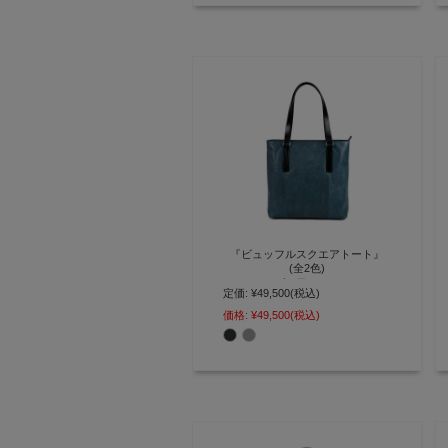
『ビュッフルスクエアトート』
(全2色)
バッファロー
定価:
¥49,500
(税込)
A4サイズが縦でも横でも収まるス
価格:
¥49,500
(税込)
クエア型の本革レザートート
【AGILITY affa(アジリティ アッ
ファ)】(1023)