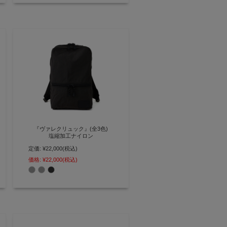
『ヴァレクリュック』(全3色)
塩縮加工ナイロン
定価:
¥22,000
(税込)
ビジネスにも合わせやすいスタイ
リッシュな撥水・軽量ナイロンリ
価格:
¥22,000
(税込)
ュック【AGILITY affa(アジリティ
アッファ)】(0796)