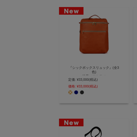
『シックボックスリュック』(全3
色)
軽量ソフトヌメ
定価:
¥33,000
(税込)
A4ファイルや13インチPCが収ま
価格:
¥33,000
(税込)
るコンパクトな軽量リュックサッ
ク【AGILITY affa(アジリティ ア
ッファ)】(1032)