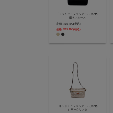
『メランジュショルダー』(全2色)
撥水スムース
定価:
¥15,400
(税込)
撥水素材で雨にも強い タフで機能
的な横型ショルダーバッグ
価格:
¥15,400
(税込)
【AGILITY affa(アジリティ アッ
ファ)】(0745)
『キャドミニショルダー』(全2色)
シザークリスタ