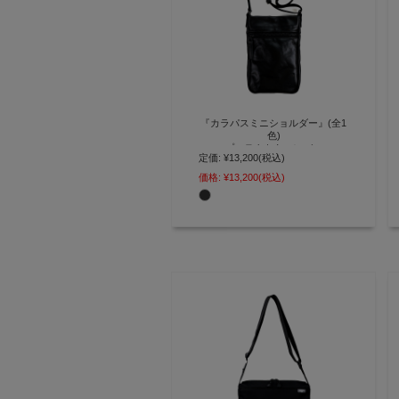
『カラパスミニショルダー』(全1
色)
プロテクトキャンバス
定価:
¥13,200
(税込)
ランドセル素材と同等スペックの
価格:
¥13,200
(税込)
強素材 傷・水にも強いミニショル
ダー【AGILITY affa(アジリティ
アッファ)】(1250)