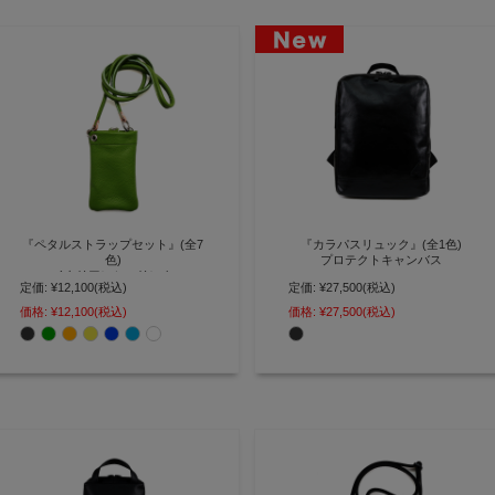
『ペタルストラップセット』(全7
『カラパスリュック』(全1色)
色)
プロテクトキャンバス
イタリアンシュリンク
定価:
¥12,100
(税込)
定価:
¥27,500
(税込)
ランドセル素材と同等スペックの
毎日身につけたいスマホの特等
強素材 傷・水にも強いB4リュッ
価格:
¥12,100
(税込)
価格:
¥27,500
(税込)
席 スマホショルダーストラップ
クサック【AGILITY affa(アジリテ
セット【AGILITY affa(アジリティ
ィ アッファ)】(1252)
アッファ)】(0328)