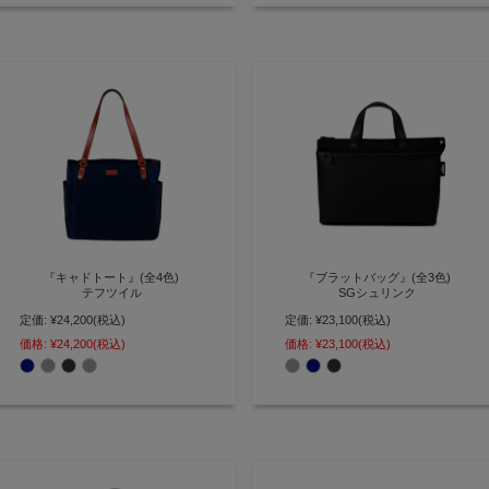
『キャドトート』(全4色)
『ブラットバッグ』(全3色)
テフツイル
SGシュリンク
定価:
¥24,200
(税込)
定価:
¥23,100
(税込)
直線的なデザインでオンオフ対応
撥水仕様で雨の日も安心！ ちょっ
A4が横に入る軽量撥水ナイロント
としたお出かけに最適な大人ミニ
価格:
¥24,200
(税込)
価格:
¥23,100
(税込)
ート【AGILITY Bisogn(アジリテ
トート【AGILITY affa(アジリティ
ィビゾン)】(2708)
アッファ)】(0578)