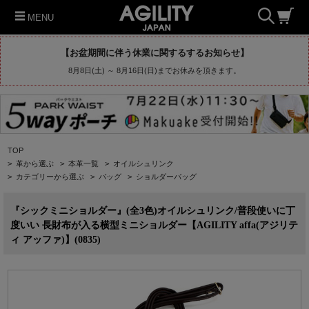
MENU
【お盆期間に伴う休業に関するするお知らせ】
8月8日(土) ～ 8月16日(日)までお休みを頂きます。
TOP
>
革から選ぶ
>
本革一覧
>
オイルシュリンク
>
カテゴリーから選ぶ
>
バッグ
>
ショルダーバッグ
『シックミニショルダー』(全3色)オイルシュリンク/普段使いに丁
度いい 長財布が入る横型ミニショルダー【AGILITY affa(アジリテ
ィ アッファ)】(0835)