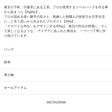
東京の下町、日暮里にある工房。プロが使用するツールバッグを作る事
から始まった【Agility】。
プロが認める使い勝手の良さと、熟練した鞄職人の技術力を日常生活
に…と言う思いから生まれたプロダクト【Affa】。
「スマートな外出」をデザインするAffaは、毎日の外出が快適に、そし
て楽しくなるような、 アイデアにあふれた商品を、一つ一つ丁寧に作
り続けています。
バッグ
財布
革小物
セールアイテム
INSTAGRAM