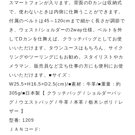
スマートフォンが入ります。背面のDカンは収納式
で、使わないときは内側に仕舞うことができます。
付属のベルトは45～120cmまで細かく長さが調節で
き、ウェスト/ショルダーの2way仕様。ベルトを外
してDカンを仕舞えば、クラッチバッグとしてお使
いいただけます。タウンユースはもちろん、サイク
リングやツーリングにもお勧め。スタイリストやカ
メラマン、販売員など立ち仕事の方にも便利にお使
いいただけます。■サイズ：
W25.5×H16.5×D2.5(cm)/■素材：牛革/■重量：約
305g/■日本製【 クラッチバッグ / ショルダーバッ
グ / ウエストバッグ / 牛革 / 本革 / 栃木シボリ / レ
ザー 】
型番: 1209
ＪＡＮコード: