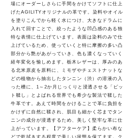
場にオーダーしさらに手間をかけてソフトに仕上
げたAGILITYオリジナルの革です。染料やオイル
を塗りこんでから軽く水につけ、大きなドラムに
入れて回すことで、絞ったような凹凸感のある独
特な表情に仕上げています。表面は染料のみで仕
上げているため、使っていくと特に摩擦の多い凸
部分から艶があがっていき、色も濃くなっていく
経年変化を愉しめます。栃木レザーは、厚みのあ
る北米原皮を原料に、ミモザやチェストナットな
どの植物から抽出したタンニン（渋）の溶液の入
った槽に、1～2か月じっくりと浸透させる「ピッ
ト鞣し」とよばれる世界でも希少な製法で鞣した
牛革です。あえて時間をかけることで革に負担を
かけずに自然に鞣され、肌目も細かく芯までタン
ニンの成分が浸透するため、美しく堅牢な革に仕
上がっています。【アフターケア】柔らかい布な
どで乾拭きする程度で美しい状態を保てます。ク