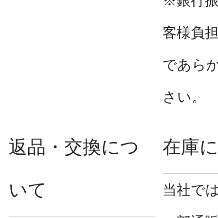
※銀行
客様負
であら
さい。
返品・交換につ
在庫
いて
当社で