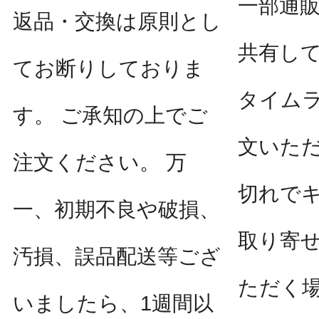
一部通
返品・交換は原則とし
共有し
てお断りしておりま
タイム
す。 ご承知の上でご
文いた
注文ください。 万
切れで
一、初期不良や破損、
取り寄
汚損、誤品配送等ござ
ただく
いましたら、1週間以