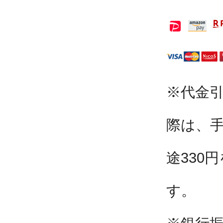
※代金
際は、
途330
す。