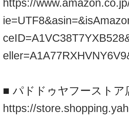
https://www.amazon.co.jp
ie=UTF8&asin=&isAmazon
ceID=A1VC38T7YXB528&o
eller=A1A77RXHVNY6V9
■ パドドゥヤフーストア
https://store.shopping.yah