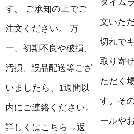
タイム
す。 ご承知の上でご
文いた
注文ください。 万
切れで
一、初期不良や破損、
取り寄
汚損、誤品配送等ござ
ただく
いましたら、1週間以
す。そ
内にご連絡ください。
ールや
詳しくはこちら→
返