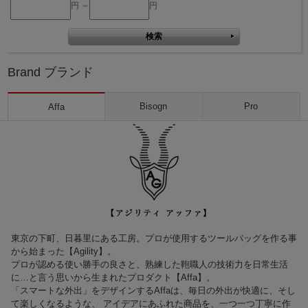
円 ～
円
Brand ブランド
Bisogn
Pro
Affa
東京の下町、日暮里にある工房。プロが使用するツールバッグを作る事
から始まった【Agility】。
プロが認める使い勝手の良さと、熟練した鞄職人の技術力を日常生活
に…と言う思いから生まれたプロダクト【Affa】。
「スマートな外出」をデザインするAffaは、毎日の外出が快適に、そし
て楽しくなるような、 アイデアにあふれた商品を、一つ一つ丁寧に作