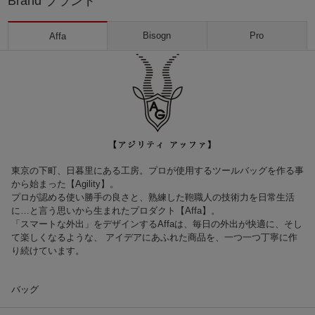
Brand ブランド
Bisogn
Pro
Affa
東京の下町、日暮里にある工房。プロが使用するツールバッグを作る事
から始まった【Agility】。
プロが認める使い勝手の良さと、熟練した鞄職人の技術力を日常生活
に…と言う思いから生まれたプロダクト【Affa】。
「スマートな外出」をデザインするAffaは、毎日の外出が快適に、そし
て楽しくなるような、 アイデアにあふれた商品を、一つ一つ丁寧に作
り続けています。
バッグ