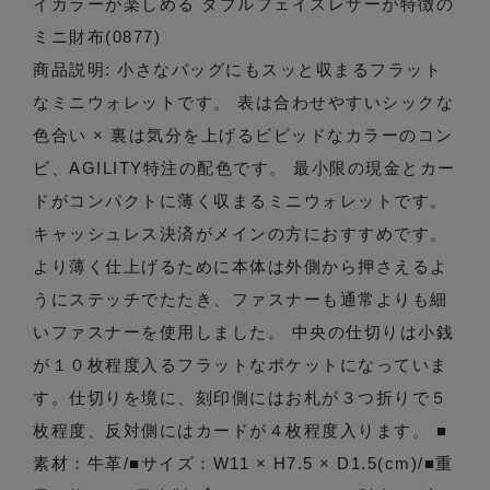
イカラーが楽しめる ダブルフェイスレザーが特徴の
ミニ財布(0877)
商品説明: 小さなバッグにもスッと収まるフラット
なミニウォレットです。 表は合わせやすいシックな
色合い × 裏は気分を上げるビビッドなカラーのコン
ビ、AGILITY特注の配色です。 最小限の現金とカー
ドがコンパクトに薄く収まるミニウォレットです。
キャッシュレス決済がメインの方におすすめです。
より薄く仕上げるために本体は外側から押さえるよ
うにステッチでたたき、ファスナーも通常よりも細
いファスナーを使用しました。 中央の仕切りは小銭
が１０枚程度入るフラットなポケットになっていま
す。仕切りを境に、刻印側にはお札が３つ折りで５
枚程度、反対側にはカードが４枚程度入ります。 ■
素材：牛革/■サイズ：W11 × H7.5 × D1.5(cm)/■重