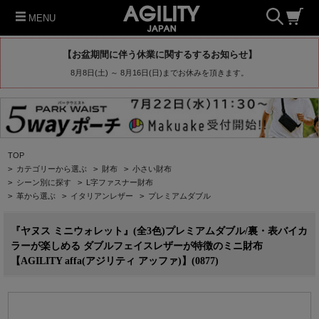
MENU
【お盆期間に伴う休業に関するするお知らせ】
8月8日(土) ～ 8月16日(日)までお休みを頂きます。
TOP
>
カテゴリーから選ぶ
>
財布
>
小さい財布
>
シーン別に探す
>
L字ファスナー財布
>
革から選ぶ
>
イタリアンレザー
>
プレミアムダブル
『ヤヌス ミニウォレット』(全3色)プレミアムダブル/裏・表バイカ
ラーが楽しめる ダブルフェイスレザーが特徴のミニ財布
【AGILITY affa(アジリティ アッファ)】(0877)