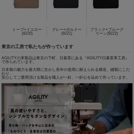
トープ×イエロー
グレー×ボルドー
ブラック×ブルーグ
(9220)
(9221)
リーン(9222)
東京の工房で私たちが作っています
AGILITYの革製品は東京の下町、日暮里にある『
AGILITY日暮里革工房
』
で作られています。
日本製の魅力を最大限に生かし長年の使用に耐えられる構造、縫製にこだ
わり
安心してご愛用頂ける製品を職人が一針、一針心を込めて作っています。