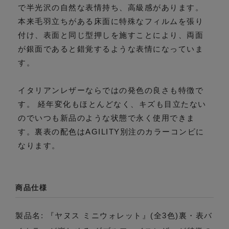
で半光沢の自然な表情持ち、高級感があります。
本来毛羽立ちがある床面に特殊なフィルムを張り
付け、表面と同じ型押しを施すことにより、両面
が銀面であると錯覚するような表情になっていま
す。
イタリアンレザーならではの発色の良さも特徴で
す。 経年変化もほとんどなく、キズも目立たない
のでいつも新品のような状態で永く使用できま
す。裏表の配色はAGILITY別注のカラーコンビに
なります。
商品仕様
製品名: 『ヤヌス ミニウォレット』(全3色)裏・表バ