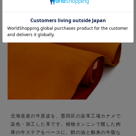
素材について
北海道産の牛原皮を、墨田区の染革工場カナメで
染色・加工した革です。植物タンニンで鞣した肉
厚の牛ステアをベースに、鱈の油と舶来の牛脂な