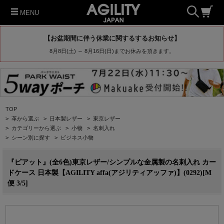
MENU
【お盆期間に伴う休業に関するするお知らせ】
8月8日(土) ～ 8月16日(日)までお休みを頂きます。
TOP
>
革から選ぶ
>
日本製レザー
>
東京レザー
>
カテゴリーから選ぶ
>
小物
>
名刺入れ
>
シーン別に探す
>
ビジネス小物
『ピアット』(全6色)東京レザー/シンプルな金属製の名刺入れ カー
ドケース 日本製【AGILITY affa(アジリティアッファ)】(0292)[M
便 3/5]