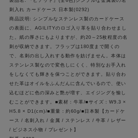
製品名: 『ピアット』(全6色)シンプルな金属製の名
刺入れ カードケース 日本製(0292)
商品説明: シンプルなステンレス製のカードケース
の表面に、AGILITYのロゴ入り革を貼り合わせまし
た。紙の厚さにもよりますが、約20～25枚程度の名
刺が収納できます。フラップは180度まで開くの
で、名刺の出し入れする動作を妨げません。本体は
ステンレス製なので変色しにくく、特別なお手入れ
をしなくても輝きを保つことができます。貼り合わ
せた革はオイルをふんだんに含んでいるので、使い
込むほどに色の深みと艶が増す、エイジングを愉し
むことができます。■素材：牛革/■サイズ：W9.3 ×
H5.8 × D1(cm)/■重量：約60g/■日本製【カードケ
ース / 名刺入れ / 金属 / ステンレス / 牛革 / レザー
/ ビジネス小物 / プレゼント】