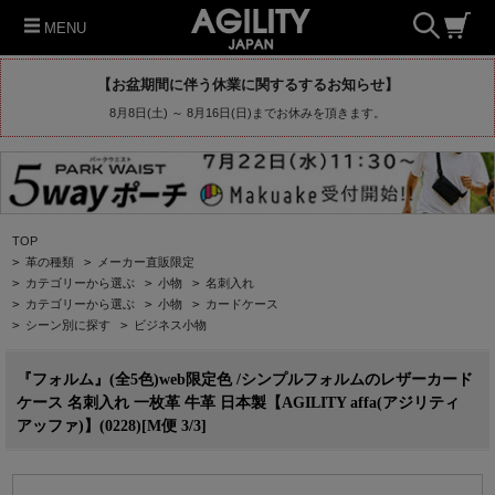
MENU
【お盆期間に伴う休業に関するするお知らせ】
8月8日(土) ～ 8月16日(日)までお休みを頂きます。
TOP
>
革の種類
>
メーカー直販限定
>
カテゴリーから選ぶ
>
小物
>
名刺入れ
>
カテゴリーから選ぶ
>
小物
>
カードケース
>
シーン別に探す
>
ビジネス小物
『フォルム』(全5色)web限定色 /シンプルフォルムのレザーカード
ケース 名刺入れ 一枚革 牛革 日本製【AGILITY affa(アジリティ
アッファ)】(0228)[M便 3/3]