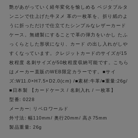
艶があがっていく経年変化を愉しめる ベジタブルタ
ンニンで仕上げた牛ヌメ 革の一枚革を、折り紙のよ
うに折っただけで仕立てたシンプルなレザーカード
ケース。無縫製にすることで革の弾力をいかし たふ
っくらとした形状になり、カード の出し入れがしや
すくなっています。クレジットカードのサイズが15
枚程度 名刺サイズが50枚程度収納可能です。こちら
はメーカー直販のWEB限定カラーです。■サイ
ズ:W11.0×H7.5×D2.0(cm) /■素材:牛革/■重量:26g/
■日本製 【カードケース / 名刺入れ / 一枚革】
型番: 0228
メーカー: リベロワールド
外寸法: 幅110mm/ 奥行20mm/ 高さ75mm
製品重量: 26g