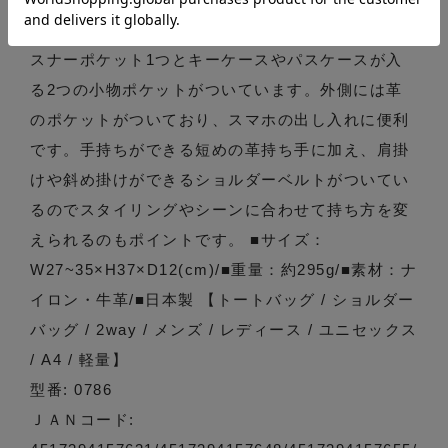
インナー背面側には、長財布や貴重品が収まるファ
スナーポケット1つとキーケースやパスケースが入
る2つの小物ポケットがついています。外側には革
のポケットがついており、スマホの出し入れに便利
です。手持ちができる短めの革持ち手に加え、肩掛
けや斜め掛けができるショルダーベルトがついてい
るのでスタイリングやシーンに合わせて持ち方を変
えられるのもポイントです。 ■サイズ：
W27~35×H37×D12(cm)/■重量：約295g/■素材：ナ
イロン・牛革/■日本製 【トートバッグ / ショルダー
バッグ / 2way / メンズ / レディース / ユニセックス
/ A4 / 軽量】
型番: 0786
ＪＡＮコード: