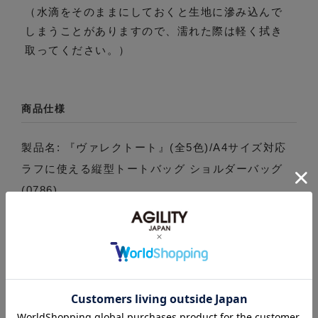
（水滴をそのままにしておくと生地に滲み込んで
しまうことがありますので、濡れた際は軽く拭き
取ってください。）
商品仕様
製品名: 『ヴァレクトート』(全5色)/A4サイズ対応
ラフに使える縦型トートバッグ ショルダーバッグ
(0786)
商品説明: 見た目からは想像もつかないほどの軽さ
が特徴の、トート＆ショルダーバッグです。コット
ンライクで肉厚な塩縮ナイロンをベースに、革を組
み合わせることで、大人カジュアルなイメージに仕
上げました。本体はA4サイズが縦に収まります。本
体の口は、ホックボタンで留めることができます。