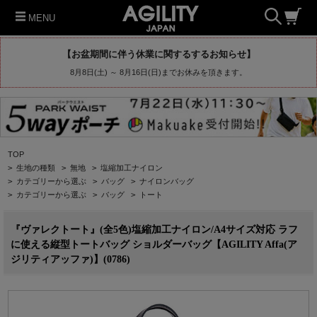
MENU
【お盆期間に伴う休業に関するするお知らせ】
8月8日(土) ～ 8月16日(日)までお休みを頂きます。
TOP
>
生地の種類
>
無地
>
塩縮加工ナイロン
>
カテゴリーから選ぶ
>
バッグ
>
ナイロンバッグ
>
カテゴリーから選ぶ
>
バッグ
>
トート
『ヴァレクトート』(全5色)塩縮加工ナイロン/A4サイズ対応 ラフ
に使える縦型トートバッグ ショルダーバッグ【AGILITY Affa(ア
ジリティアッファ)】(0786)