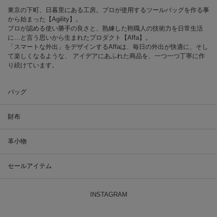
東京の下町、日暮里にある工房。プロが使用するツールバッグを作る事
から始まった【Agility】。
プロが認める使い勝手の良さと、熟練した鞄職人の技術力を日常生活
に…と言う思いから生まれたプロダクト【Affa】。
「スマートな外出」をデザインするAffaは、毎日の外出が快適に、そし
て楽しくなるような、 アイデアにあふれた商品を、一つ一つ丁寧に作
り続けています。
バッグ
財布
革小物
セールアイテム
INSTAGRAM