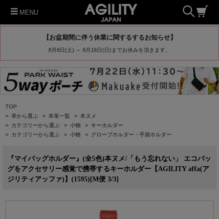
MENU
【お盆期間に伴う休業に関するするお知らせ】
8月8日(土) ～ 8月16日(日)までお休みを頂きます。
TOP
>
革から選ぶ
>
本革一覧
>
本ヌメ
>
カテゴリーから選ぶ
>
小物
>
キーホルダー
>
カテゴリーから選ぶ
>
小物
>
グローブホルダー・手袋ホルダー
『マイバッグホルダー』(全5色)本ヌメ/「もう忘れない」 エコバッ
グをアクセサリー感覚で携帯するキーホルダー【AGILITY affa(ア
ジリティアッファ)】(1595)[M便 3/3]