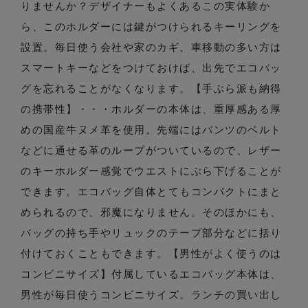
りませんか？デザイナーもよくあるこの実体験か
ら、このホルダーには鍵がつけられるキーリングを
設置。毎日使う会社や家のカギ、車移動の多い方は
スマートキーなどをつけておけば、出先でエコバッ
グを忘れることがなくなります。【手ぶら派も納得
の携帯性】・・・ホルダーの本体は、重厚感ある厚
めの国産牛ヌメ革を使用。先端にはパンツのベルト
などに通せる革のループがついているので、レザー
のキーホルダー感覚でウエストにぶら下げることが
できます。エコバッグ自体とてもコンパクトにまと
められるので、邪魔になりません。そのほかにも、
バッグの持ち手やリュックのテープ部分などに括り
付けておくこともできます。【男性がよく使うのは
コンビニサイズ】付属しているエコバッグ本体は、
男性が毎日使うコンビニサイズ。ランチの買い出し