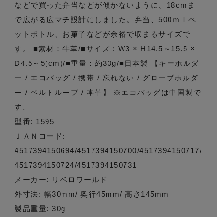
などで買った弁当などが傾かないように、18cmま
で広がる広マチ設計にしました。弁当、500ｍｌペ
ットボトル、お菓子などが余裕で収まるサイズで
す。 ■素材：牛革/■サイズ：W3 × H14.5～15.5 ×
D4.5～5(cm)/■重量：約30g/■日本製 【キーホルダ
ー / エコバッグ / 携帯 / 忘れない / グローブホルダ
ー / ベルトループ / 本革】 ※エコバッグは中国製で
す。
型番: 1595
ＪＡＮコード:
4517394150694/4517394150700/4517394150717/
4517394150724/4517394150731
メーカー: リベロワールド
外寸法: 幅30mm/ 奥行45mm/ 高さ145mm
製品重量: 30g