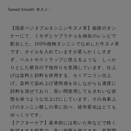
Tanned Smooth- 本ヌメ -
【国産ベジタブルタンニン牛ヌメ革】姫路のタン
ナーにて、ミモザとケブラチョを独自のレシピで
配合した、100%植物タンニンでなめした牛ヌメ革
です。オイルを入れていますが柔らかくしすぎ
ず、ベルトやストラップに使えるような、しっか
りとした硬目の下地作りを意識しています。仕上
げは染料と顔料を併用する、セミアニリン仕上
げ。染料で染め上げ透明感を出しながらも適度に
顔料を混ぜており、長い間使用してもきれいな状
態を保つような仕上げにしています。その為素上
げのタンニン鞣しの革に比べ、経年変化はとても
ゆっくりです。
【アフターケア】基本的には乾いた布などで軽く
乾拭きする程度で、良い状態を保てます。長期間