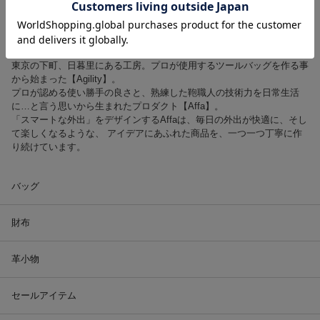
東京の下町、日暮里にある工房。プロが使用するツールバッグを作る事
から始まった【Agility】。
プロが認める使い勝手の良さと、熟練した鞄職人の技術力を日常生活
に…と言う思いから生まれたプロダクト【Affa】。
「スマートな外出」をデザインするAffaは、毎日の外出が快適に、そし
て楽しくなるような、 アイデアにあふれた商品を、一つ一つ丁寧に作
り続けています。
バッグ
財布
革小物
セールアイテム