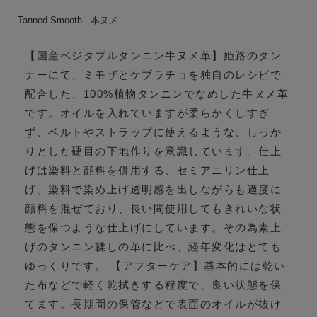
Tanned Smooth - 本ヌメ -
【国産ベジタブルタンニン牛ヌメ革】姫路のタン
ナーにて、ミモザとケブラチョを独自のレシピで
配合した、100%植物タンニンでなめした牛ヌメ革
です。オイルを入れていますが柔らかくしすぎ
ず、ベルトやストラップに使えるような、しっか
りとした硬目の下地作りを意識しています。仕上
げは染料と顔料を併用する、セミアニリン仕上
げ。染料で染め上げ透明感を出しながらも適度に
顔料を混ぜており、長い間使用してもきれいな状
態を保つような仕上げにしています。その為素上
げのタンニン鞣しの革に比べ、経年変化はとても
ゆっくりです。 【アフターケア】基本的には乾い
た布などで軽く乾拭きする程度で、良い状態を保
てます。長期間の保管などで表面のオイルが抜け