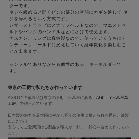
ダーです。
ネジを緩めると開くピンの部分の空間にカギを通して ネ
ジを締めるという方式です。
レザーストラップはスナップベルトなので、ウエストベ
ルトやバッグのハンドルなどにさげて使えます。
ナスカン、リングは真鍮製なので、使っていくうちにア
ンティークゴールドに変化していく経年変化を楽しむこ
とが出来ます。
シンプルでありながらも個性のある、キーホルダーで
す。
東京の工房で私たちが作っています
AGILITYの革製品は東京の下町、日暮里にある『
AGILITY日暮里革
工房
』で作られています。
日本製の魅力を最大限に生かし長年の使用に耐えられる構造、縫製
にこだわり
安心してご愛用頂ける製品を職人が一針、一針心を込めて作ってい
ます。