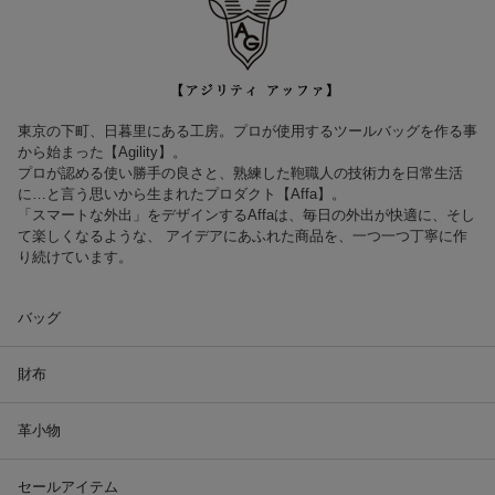
東京の下町、日暮里にある工房。プロが使用するツールバッグを作る事
から始まった【Agility】。
プロが認める使い勝手の良さと、熟練した鞄職人の技術力を日常生活
に…と言う思いから生まれたプロダクト【Affa】。
「スマートな外出」をデザインするAffaは、毎日の外出が快適に、そし
て楽しくなるような、 アイデアにあふれた商品を、一つ一つ丁寧に作
り続けています。
バッグ
財布
革小物
セールアイテム