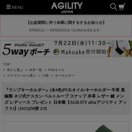
MENU
【お盆期間に伴う休業に関するするお知らせ】
8月8日(土) ～ 8月16日(日)までお休みを頂きます。
TOP
>
革から選ぶ
>
本革一覧
>
PUKオイル
>
カテゴリーから選ぶ
>
小物
>
キーホルダー
『ランプキーホルダー』(全4色)PUKオイル/キーホルダー 牛革 真
鍮製 ネジ式ナスカン ベルトループ スナップ 本革 レザー 鍵 メン
ズ レディース プレゼント 日本製【AGILITY affa(アジリティ アッ
ファ)】(1611)[M便 2/3]