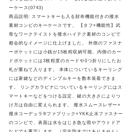
ーケース(0743)
商品説明: スマートキーも入る財布機能付きの撥水
素材コンビのキーケースです。 【タフ×機能性】武
骨なワークテイストを撥水ハイテク素材のコンビで
都会的なイメージに仕上げました。 外側のファスナ
ーポケットには小銭が15枚程収納可能、内側のカー
ドポケットには3枚程度のカードや3つ折りにしたお
札が重ねて入ります。 本体についているキーリング
には家鍵などのディンプルキーを数本装着できま
す。 リングカラビナについているキーリングにはス
マートキーなどをつける設定、鍵の大きさによりつ
け方は自由に変えられます。 撥水スムースレザー×
撥水コーデュラ®ファブリック×YKK止水ファスナー
のコンビで、表面は水をはじき急な雨やアウトドア
などでも重宝します。（完全防水ではありません）