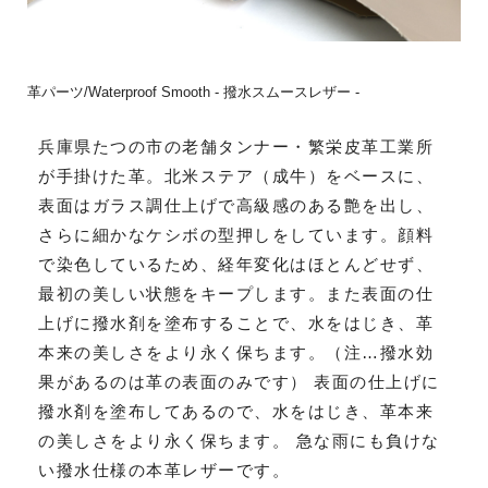
革パーツ/Waterproof Smooth - 撥水スムースレザー -
兵庫県たつの市の老舗タンナー・繁栄皮革工業所
が手掛けた革。北米ステア（成牛）をベースに、
表面はガラス調仕上げで高級感のある艶を出し、
さらに細かなケシボの型押しをしています。顔料
で染色しているため、経年変化はほとんどせず、
最初の美しい状態をキープします。また表面の仕
上げに撥水剤を塗布することで、水をはじき、革
本来の美しさをより永く保ちます。（注…撥水効
果があるのは革の表面のみです） 表面の仕上げに
撥水剤を塗布してあるので、水をはじき、革本来
の美しさをより永く保ちます。 急な雨にも負けな
い撥水仕様の本革レザーです。