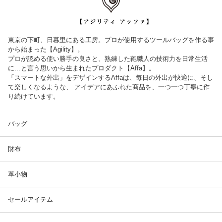
東京の下町、日暮里にある工房。プロが使用するツールバッグを作る事
から始まった【Agility】。
プロが認める使い勝手の良さと、熟練した鞄職人の技術力を日常生活
に…と言う思いから生まれたプロダクト【Affa】。
「スマートな外出」をデザインするAffaは、毎日の外出が快適に、そし
て楽しくなるような、 アイデアにあふれた商品を、一つ一つ丁寧に作
り続けています。
バッグ
財布
革小物
セールアイテム