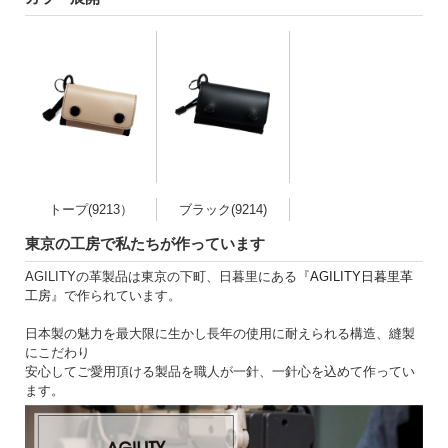
トープ(9213）
ブラック(9214)
東京の工房で私たちが作っています
AGILITYの革製品は東京の下町、日暮里にある『
AGILITY日暮里革
工房
』で作られています。
日本製の魅力を最大限に生かし長年の使用に耐えられる構造、縫製
にこだわり
安心してご愛用頂ける製品を職人が一針、一針心を込めて作ってい
ます。