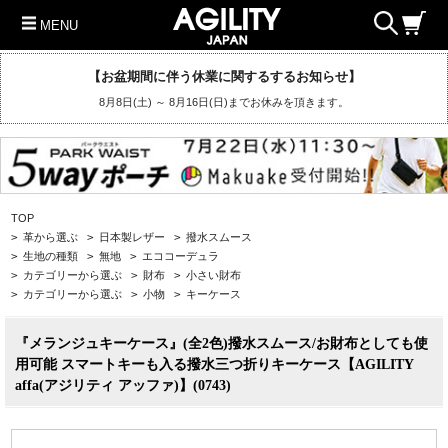
MENU
【お盆期間に伴う休業に関するするお知らせ】
8月8日(土) ～ 8月16日(日)までお休みを頂きます。
TOP
>
革から選ぶ
>
日本製レザー
>
撥水スムース
>
生地の種類
>
無地
>
エココーデュラ
>
カテゴリーから選ぶ
>
財布
>
小さい財布
>
カテゴリーから選ぶ
>
小物
>
キーケース
『メランジュキーケース』(全2色)撥水スムース/お財布としても使
用可能 スマートキーも入る撥水三つ折りキーケース【AGILITY
affa(アジリティ アッファ)】(0743)