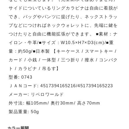
サイドについているリングカラビナは自由に着脱が
でき、バッグやパンツに提げたり、ネックストラッ
プなどにつければネックウォレットに、先端に鍵を
つけたりと自由に機能拡張ができます。 ■素材：ナ
イロン・牛革/■サイズ：W10.5×H7×D3(cm)/■重
量：約50g/■日本製 【キーケース / スマートキー /
カード / 小銭 / 一体型 / 三つ折り / 撥水 / コンパク
ト / カラビナ / 吊るす】
型番: 0743
ＪＡＮコード: 4517394165216/4517394165223
メーカー: リベロワールド
外寸法: 幅105mm/ 奥行30mm/ 高さ70mm
製品重量: 50g
カラー展開