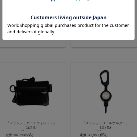
『メランジュコンパクトウォレッ
『メランジュキーケース』(全2色)
ト』(全2色)
撥水スムース
撥水スムース
定価:
¥7,700
(税込)
定価:
¥6,930
(税込)
お財布としても使用可能 スマート
最小限を持ち歩く 手のひらサイズ
キーも入る撥水三つ折りキーケー
価格:
¥7,700
(税込)
価格:
¥6,930
(税込)
の撥水三つ折りコンパクト財布
ス【AGILITY affa(アジリティ ア
【AGILITY affa(アジリティ アッ
ッファ)】(0743)
ファ)】(0744)
『メランジュポーチウォレット』
『メランジュリールホルダー』
(全2色)
(全2色)
撥水スムース
撥水スムース
定価:
¥6,930
(税込)
定価:
¥1,980
(税込)