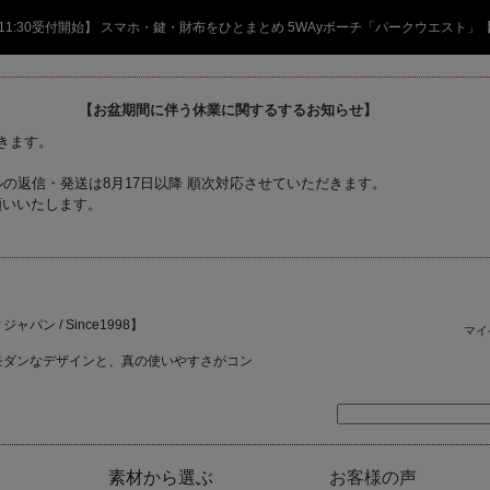
日 11:30受付開始】 スマホ・鍵・財布をひとまとめ 5WAyポーチ「パークウエスト」
【お盆期間に伴う休業に関するするお知らせ】
頂きます。
の返信・発送は8月17日以降 順次対応させていただきます。
願いいたします。
ャパン / Since1998】
マイ
モダンなデザインと、真の使いやすさがコン
素材から選ぶ
お客様の声