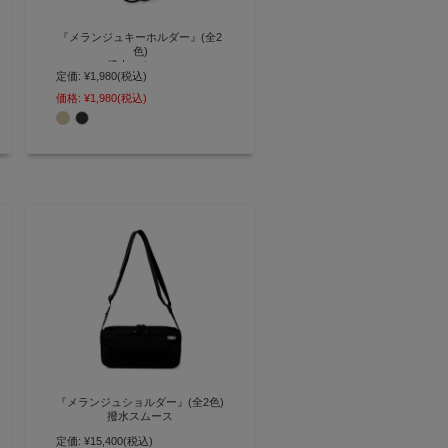
『メランジュキーホルダー』(全2
色)
撥水スムース
定価:
¥1,980
(税込)
三角カラビナがポイント 撥水レザ
価格:
¥1,980
(税込)
ーで雨の日も安心キーリング付き
キーホルダー【AGILITY affa(アジ
リティ アッファ)】(0749)[M便
3/5]
『メランジュショルダー』(全2色)
撥水スムース
定価:
¥15,400
(税込)
撥水素材で雨にも強い タフで機能