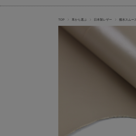
TOP
革から選ぶ
日本製レザー
撥水スムー