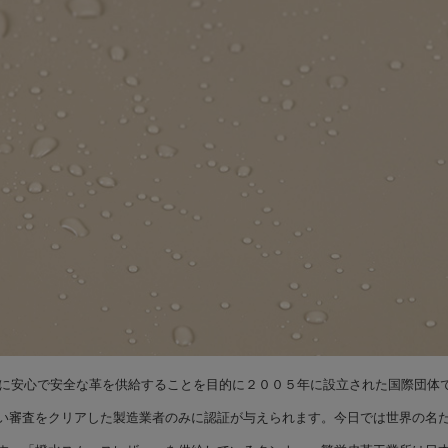
者に安心で安全な革を供給することを目的に２００５年に設立された国際団体
い審査をクリアした製造業者のみに認証が与えられます。今日では世界の名