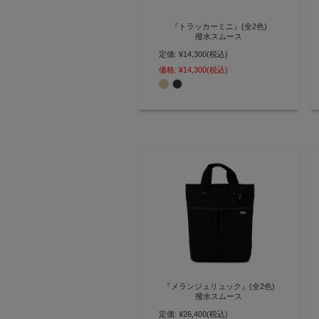
『トラッカーミニ』(全2色)
撥水スムース
定価:
¥14,300
(税込)
ベルトループで腰から下げる 撥
水レザーミニトラッカーウォレッ
価格:
¥14,300
(税込)
ト【AGILITY affa(アジリティ ア
ッファ)】(0741)
『メランジュリュック』(全2色)
撥水スムース
定価:
¥26,400
(税込)
ヘルメットバッグからインスピレ