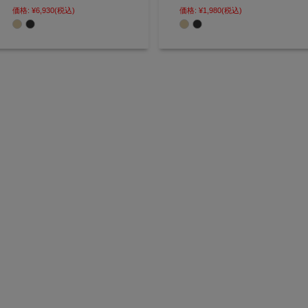
ポーチのように使える新しいお財
リールが伸びて便利に使える ロッ
価格:
¥6,930
(税込)
価格:
¥1,980
(税込)
布の形 次世代ポーチウォレット
ク付きカラビナリールキーホルダ
【AGILITY affa(アジリティ アッ
ー【AGILITY affa(アジリティ ア
ファ)】(0742)
ッファ)】(0748)[M便 3/5]