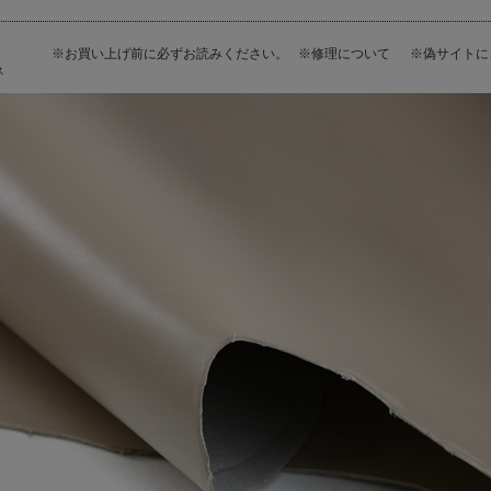
※お買い上げ前に必ずお読みください。
※修理について
※偽サイト
ス