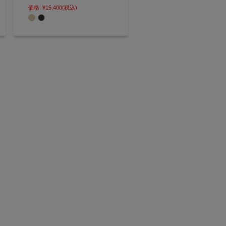
的な横型ショルダーバッグ
価格:
¥15,400
(税込)
【AGILITY affa(アジリティ アッ
ファ)】(0745)