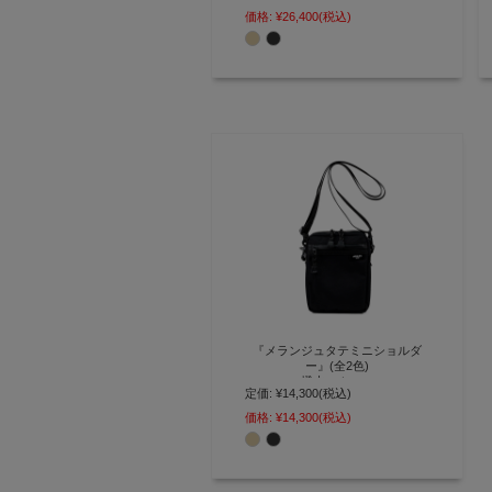
ーションを得た2way仕様のトー
価格:
¥26,400
(税込)
ト＆リュック【AGILITY affa(アジ
リティ アッファ)】(0746)
『メランジュタテミニショルダ
ー』(全2色)
撥水スムース
定価:
¥14,300
(税込)
撥水素材で雨にも強い タフで機能
価格:
¥14,300
(税込)
的な縦型ミニショルダーバッグ
【AGILITY affa(アジリティ アッ
ファ)】(0747)