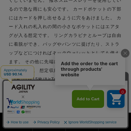
くしていません。 撥水スムースレザーを使用してい
るので急な雨にも安心です。 カードポケットの下部
にはカードを押し出せるように穴をあけました。 カ
ード入れの札入れの間の小さなポケットにはエアタ
グが入る想定です。 リングカラビナとループは自由
に着脱ができ、バッグやパンツに提げたり、ストラ
ップなどにつければネックウォレットとしても使え
ます。 その他に先端に鍵をつけたりと自由な持ち方
が可能です。 想定収納数:札10枚（2つ折り）/カー
ド6枚/小銭15枚/AirTag1枚 ■素材：牛革/■サイ
ズ：W11×H7×D2.5(cm)/■重量：約95g/■日本製
【トラッカーウォレット / トラッカー財布 / ミニ財
布 / 撥水 / ミドル / コンパクト / レザー / 革 】
型番: 0741
ＪＡＮコード: 4517394165179/4517394165186
ホーム
会員登録
検索窓
MENU