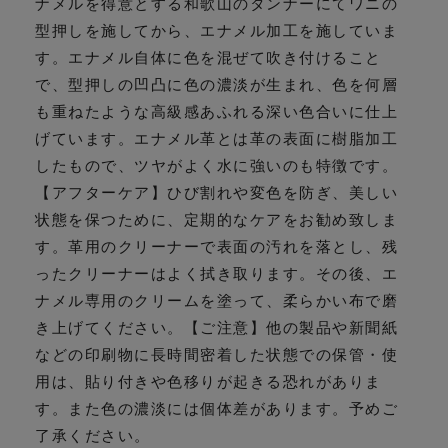
ナメルを得意とする和歌山のタンナーにてワニの
型押しを施してから、エナメル加工を施していま
す。エナメル自体に色を混ぜて吹き付けること
で、型押しの凹凸に色の濃淡が生まれ、色を何層
も重ねたような高級感あふれる深い色合いに仕上
げています。エナメル革とは革の表面に樹脂加工
したもので、ツヤがよく水に強いのも特徴です。
【アフターケア】ひび割れや変色を防ぎ、美しい
状態を保つために、定期的なケアをお勧め致しま
す。革用のクリーナーで表面の汚れを落とし、残
ったクリーナーはよく拭き取ります。その後、エ
ナメル専用のクリームを塗って、柔らかい布で磨
き上げてください。【ご注意】他の製品や新聞紙
などの印刷物に長時間密着した状態での保管・使
用は、貼り付きや色移りが起きる恐れがありま
す。また色の濃淡には個体差があります。予めご
了承ください。