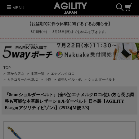
MENU
【お盆期間に伴う休業に関するするお知らせ】
8月8日(土) ～ 8月16日(日)までお休みを頂きます。
TOP
>
革から選ぶ
>
本革一覧
>
エナメルクロコ
>
カテゴリーから選ぶ
>
小物
>
別売りベルト他
>
ショルダーベルト
『8mmショルダーベルト』(全5色)エナメルクロコ/使い方も長さ調
整も可能な本革製レザーショルダーベルト 日本製【AGILITY
Bisogn(アジリティビゾン)】(2513)[M便 2/3]