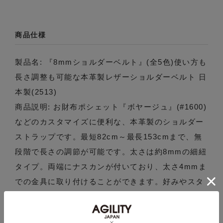
商品仕様
製品名: 『8mmショルダーベルト』(全5色)使い方も
長さ調整も可能な本革製レザーショルダーベルト 日
本製(2513)
商品説明: お財布ポシェット『ボヤージュ』(#1600)
などのカスタマイズに便利な、本革製のショルダー
ストラップです。最短82cm～最長153cmまで、無
段階で長さの調節が可能です。太さは約8mmの細紐
タイプ。両端にナスカンが付いており、太さ4mmま
での金具に取り付けることができます。好みやスタ
イルに合わせて様々なカスタマイズが楽しめる、カ
ラフルな5色展開です。※革の風合いを生かす為、