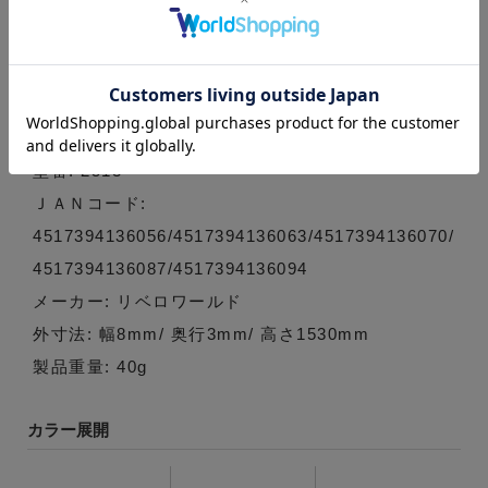
色止めを施しておりませんので、使用状況により色
移り・色落ちする場合がございます。■素材：牛革/
■サイズ：W0.8 × H153～182 × D0.3(cm)/■重量：
約40g/■日本製【ショルダーベルト / ショルダース
トラップ / 交換用 / 細紐 / 本革 / レザー】
型番: 2513
ＪＡＮコード:
4517394136056/4517394136063/4517394136070/
4517394136087/4517394136094
メーカー: リベロワールド
外寸法: 幅8mm/ 奥行3mm/ 高さ1530mm
製品重量: 40g
カラー展開