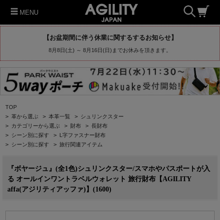
MENU
【お盆期間に伴う休業に関するするお知らせ】
8月8日(土) ～ 8月16日(日)までお休みを頂きます。
TOP
>
革から選ぶ
>
本革一覧
>
シュリンクスター
>
カテゴリーから選ぶ
>
財布
>
長財布
>
シーン別に探す
>
L字ファスナー財布
>
シーン別に探す
>
旅行関連アイテム
『ボヤージュ』(全1色)シュリンクスター/スマホやパスポートが入
る オールインワントラベルウォレット 旅行財布【AGILITY
affa(アジリティアッファ)】(1600)