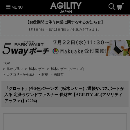
MENU
【お盆期間に伴う休業に関するするお知らせ】
8月8日(土) ～ 8月16日(日)までお休みを頂きます。
TOP
>
革から選ぶ
>
栃木レザー
>
栃木レザー（ジーンズ）
>
カテゴリーから選ぶ
>
財布
>
長財布
『グロット』(全5色)ジーンズ（栃木レザー）/通帳やパスポートが
入る 定番ラウンドファスナー 長財布【AGILITY affa(アジリティ
アッファ)】(2204)