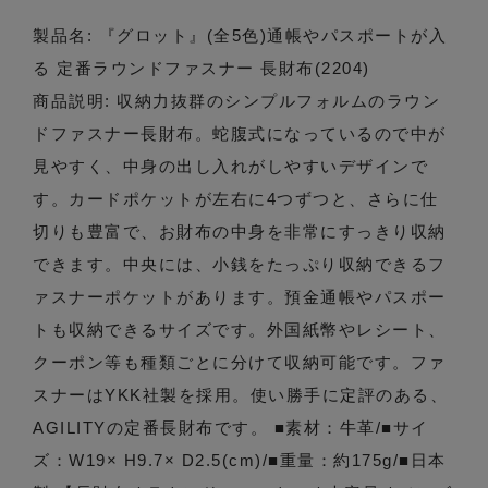
製品名: 『グロット』(全5色)通帳やパスポートが入
る 定番ラウンドファスナー 長財布(2204)
商品説明: 収納力抜群のシンプルフォルムのラウン
ドファスナー長財布。蛇腹式になっているので中が
見やすく、中身の出し入れがしやすいデザインで
す。カードポケットが左右に4つずつと、さらに仕
切りも豊富で、お財布の中身を非常にすっきり収納
できます。中央には、小銭をたっぷり収納できるフ
ァスナーポケットがあります。預金通帳やパスポー
トも収納できるサイズです。外国紙幣やレシート、
クーポン等も種類ごとに分けて収納可能です。ファ
スナーはYKK社製を採用。使い勝手に定評のある、
AGILITYの定番長財布です。 ■素材：牛革/■サイ
ズ：W19× H9.7× D2.5(cm)/■重量：約175g/■日本