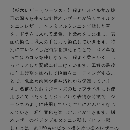
【栃木レザー（ジーンズ）】程よいオイル艶が抜
群の深みを生み出す栃木レザー社が誇るオイルタ
ンニンレザー。ベジタブルタンニンで鞣した革
を、ドラムに入れて染色。下染めをした後に、表
面の染色は職人の手により染色していきます。特
別にブレンドした油脂を加えることで、ヌメ革な
らではのコシを残しながら、程よく柔らかく、し
っとりとした質感に仕上げています。工程の最後
に仕上げ剤を塗布して吟面をコーティングするこ
とで、色止め効果や傷や汚れから保護していま
す。名前のとおりジーンズのヒップラベルにも使
用されていたりとカジュアルな表情が特徴で、ジ
ーンズのように使用していくごとにどんどんなじ
んでいき、経年変化を楽しむことができます。栃
木レザーのベジタブルタンニン鞣し（ピット鞣
し）とは...約160ものピット槽を持つ栃木レザーの