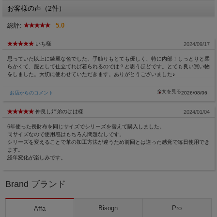
お客様の声（2件）
総評:
5.0
いち様
2024/09/17
思っていた以上に綺麗な色でした。手触りもとても優しく、特に内部！しっとりと柔
らかくて、服として仕立てれば着られるのでは？と思うほどです。とても良い買い物
をしました。大切に使わせていただきます。ありがとうございました♪
お店からのコメント
2026/08/06
仲良し姉弟のはは様
2024/01/04
6年使った長財布を同じサイズでシリーズを替えて購入しました。
同サイズなので使用感はもちろん問題なしです。
シリーズを変えることで革の加工方法が違うため前回とは違った感覚で毎日使用でき
ます。
経年変化が楽しみです。
Brand ブランド
Bisogn
Pro
Affa