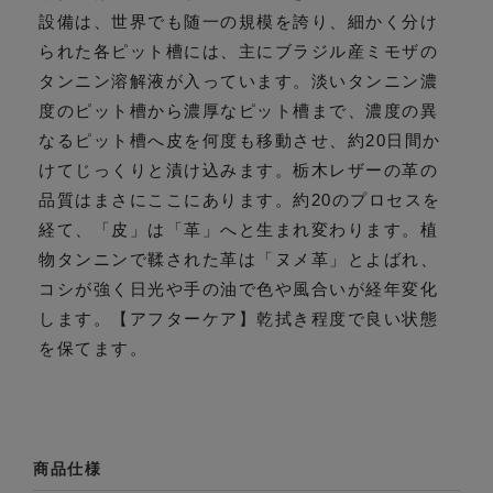
設備は、世界でも随一の規模を誇り、細かく分け
られた各ピット槽には、主にブラジル産ミモザの
タンニン溶解液が入っています。淡いタンニン濃
度のピット槽から濃厚なピット槽まで、濃度の異
なるピット槽へ皮を何度も移動させ、約20日間か
けてじっくりと漬け込みます。栃木レザーの革の
品質はまさにここにあります。約20のプロセスを
経て、「皮」は「革」へと生まれ変わります。植
物タンニンで鞣された革は「ヌメ革」とよばれ、
コシが強く日光や手の油で色や風合いが経年変化
します。【アフターケア】乾拭き程度で良い状態
を保てます。
商品仕様