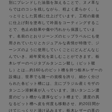
別にブレンドした油脂を加えることで、ヌメ革な
らではのコシを残しながら、程よく柔らかく、し
っとりとした質感に仕上げています。工程の最後
に仕上げ剤を塗布して吟面をコーティングするこ
とで、色止め効果や傷や汚れから保護していま
す。名前のとおりジーンズのヒップラベルにも使
用されていたりとカジュアルな表情が特徴で、ジ
ーンズのように使用していくごとにどんどんなじ
んでいき、経年変化を楽しむことができます。栃
木レザーのベジタブルタンニン鞣し（ピット鞣
し）とは…約160ものピット槽を持つ栃木レザーの
設備は、世界でも随一の規模を誇り、細かく分け
られた各ピット槽には、主にブラジル産ミモザの
タンニン溶解液が入っています。淡いタンニン濃
度のピット槽から濃厚なピット槽まで、濃度の異
なるピット槽へ皮を何度も移動させ、約20日間か
けてじっくりと漬け込みます。栃木レザーの革の