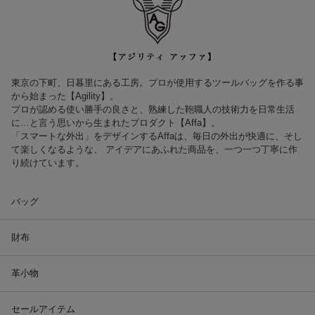
東京の下町、日暮里にある工房。プロが使用するツールバッグを作る事
から始まった【Agility】。
プロが認める使い勝手の良さと、熟練した鞄職人の技術力を日常生活
に…と言う思いから生まれたプロダクト【Affa】。
「スマートな外出」をデザインするAffaは、毎日の外出が快適に、そし
て楽しくなるような、 アイデアにあふれた商品を、一つ一つ丁寧に作
り続けています。
バッグ
財布
革小物
セールアイテム