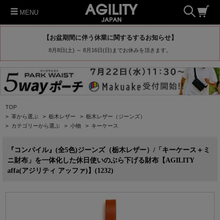
MENU
【お盆期間に伴う休業に関するするお知らせ】
8月8日(土) ～ 8月16日(日)までお休みを頂きます。
TOP
>
革から選ぶ
>
栃木レザー
>
栃木レザー（ジーンズ）
>
カテゴリーから選ぶ
>
小物
>
キーケース
『コンパイル』(全5色)ジーンズ（栃木レザー）/「キーケース＋ミ
ニ財布」を一体化した休日使いのぶら下げる財布【AGILITY
affa(アジリティ アッファ)】(1232)