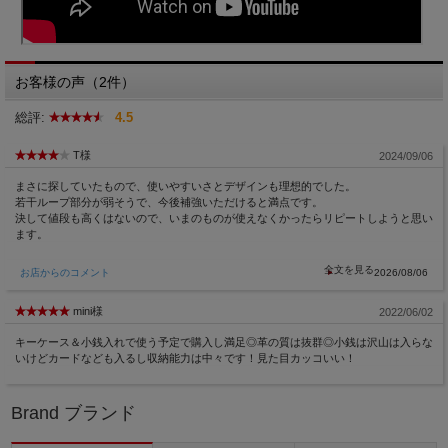
お客様の声（2件）
総評:
4.5
T様
2024/09/06
まさに探していたもので、使いやすいさとデザインも理想的でした。
若干ループ部分が弱そうで、今後補強いただけると満点です。
決して値段も高くはないので、いまのものが使えなくかったらリピートしようと思い
ます。
お店からのコメント
2026/08/06
mini様
2022/06/02
キーケース＆小銭入れで使う予定で購入し満足◎革の質は抜群◎小銭は沢山は入らな
いけどカードなども入るし収納能力は中々です！見た目カッコいい！
Brand ブランド