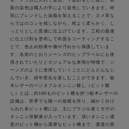
面の染色は職人の手により染色していきます。特
別にブレンドした油脂を加えることで、ヌメ革な
らではのコシを残しながら、程よく柔らかく、し
っとりとした質感に仕上げています。工程の最後
に仕上げ剤を塗布して吟面をコーティングするこ
とで、色止め効果や傷や汚れから保護していま
す。名前のとおりジーンズのヒップラベルにも使
用されていたりとカジュアルな表情が特徴で、ジ
ーンズのように使用していくごとにどんどんなじ
んでいき、経年変化を楽しむことができます。栃
木レザーのベジタブルタンニン鞣し（ピット鞣
し）とは...約160ものピット槽を持つ栃木レザーの
設備は、世界でも随一の規模を誇り、細かく分け
られた各ピット槽には、主にブラジル産ミモザの
タンニン溶解液が入っています。淡いタンニン濃
度のピット槽から濃厚なピット槽まで、濃度の異