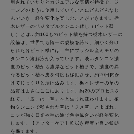
用されていたりとカジュアルな表情が特徴で、ジ
ーンズのように使用していくごとにどんどんなじ
んでいき、経年変化を楽しむことができます。栃
木レザーのベジタブルタンニン鞣し（ピット鞣
し）とは...約160ものピット槽を持つ栃木レザーの
設備は、世界でも随一の規模を誇り、細かく分け
られた各ピット槽には、主にブラジル産ミモザの
タンニン溶解液が入っています。淡いタンニン濃
度のピット槽から濃厚なピット槽まで、濃度の異
なるピット槽へ皮を何度も移動させ、約20日間か
けてじっくりと漬け込みます。栃木レザーの革の
品質はまさにここにあります。約20のプロセスを
経て、「皮」は「革」へと生まれ変わります。植
物タンニンで鞣された革は「ヌメ革」とよばれ、
コシが強く日光や手の油で色や風合いが経年変化
します。【アフターケア】乾拭き程度で良い状態
を保てます。