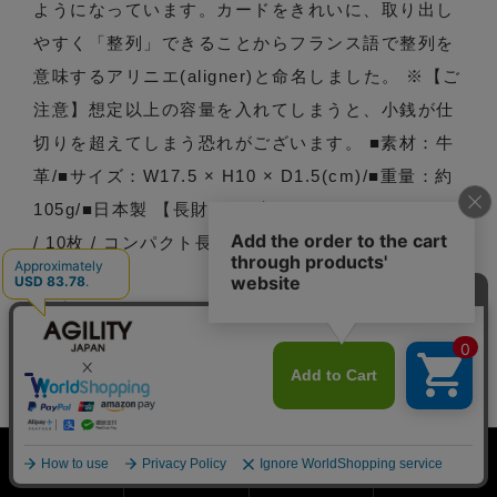
ようになっています。カードをきれいに、取り出し
やすく「整列」できることからフランス語で整列を
意味するアリニエ(aligner)と命名しました。 ※【ご
注意】想定以上の容量を入れてしまうと、小銭が仕
切りを超えてしまう恐れがございます。 ■素材：牛
革/■サイズ：W17.5 × H10 × D1.5(cm)/■重量：約
105g/■日本製 【長財布 / L字ファスナー / スリット
/ 10枚 / コンパクト長財布 / 縦 / 革 / 薄型 / スリ
ム】
型番: 0343
ＪＡＮコード:
4517394152964/4517394152971/4517394152988/
4517394152995/4517394153008
メーカー: リベロワールド
外寸法: 幅175mm/ 奥行15mm/ 高さ100mm
ホーム
会員登録
検索窓
MENU