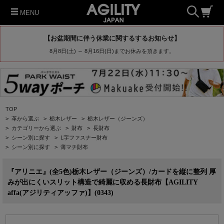
MENU
【お盆期間に伴う休業に関するするお知らせ】
8月8日(土) ～ 8月16日(日)までお休みを頂きます。
TOP
>
革から選ぶ
>
栃木レザー
>
栃木レザー（ジーンズ）
>
カテゴリーから選ぶ
>
財布
>
長財布
>
シーン別に探す
>
L字ファスナー財布
>
シーン別に探す
>
薄マチ財布
『アリニエ』(全5色)栃木レザー（ジーンズ）/カードを縦に整列 厚
みが出にくいスリット構造で綺麗に収める長財布【AGILITY
affa(アジリティアッファ)】(0343)