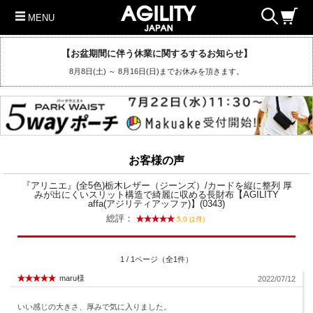
MENU
【お盆期間に伴う休業に関するするお知らせ】
8月8日(土) ～ 8月16日(日)までお休みを頂きます。
お客様の声
『アリニエ』(全5色)栃木レザー（ジーンズ）/カードを縦に整列 厚
みが出にくいスリット構造で綺麗に収める長財布【AGILITY
affa(アジリティアッファ)】(0343)
総評：
5.0 (1件)
1 / 1ページ（全1件）
maru様
2022/07/12
いい感じの大きさ、厚みで気に入りました。