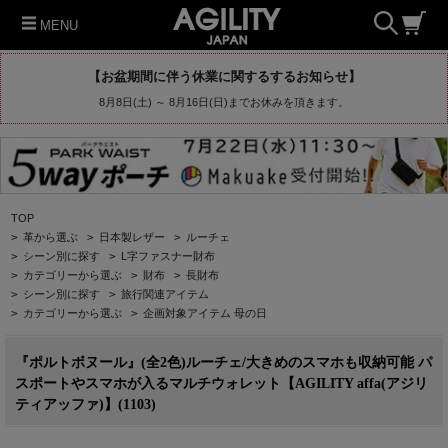
MENU
【お盆期間に伴う休業に関するするお知らせ】
8月8日(土) ～ 8月16日(日)までお休みを頂きます。
TOP
>
革から選ぶ
>
日本製レザー
>
ルーチェ
>
シーン別に探す
>
L字ファスナー財布
>
カテゴリーから選ぶ
>
財布
>
長財布
>
シーン別に探す
>
旅行関連アイテム
>
カテゴリーから選ぶ
>
企画対象アイテム 母の日
『ポルトボヌール』(全2色)ルーチェ/大きめのスマホも収納可能 パ
スポートやスマホが入るマルチウォレット【AGILITY affa(アジリ
ティアッファ)】(1103)