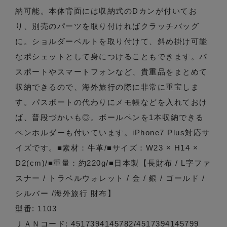
納可能。本体背面には収納式のDカンが付いてお
り、別売のパーツを取り付ければクラッチバッグ
に。ショルダーベルトを取り付けて、斜め掛け可能
なポシェットとして身につけることもできます。パ
スポートやスマートフォンなど、貴重品をまとめて
収納できるので、海外旅行の際に非常に重宝しま
す。パスポートの代わりにメモ帳などを入れておけ
ば、普段づかいも◎。ボールペンを1本収納できる
ペンホルダーも付いています。iPhone7 Plus対応サ
イズです。■素材：牛革/■サイズ：W23 × H14 ×
D2(cm)/■重量：約220g/■日本製【長財布 / L字ファ
スナー / トラベルウォレット / 金 / 銀 / ゴールド /
シルバー /海外旅行 財布】
型番: 1103
ＪＡＮコード: 4517394145782/4517394145799