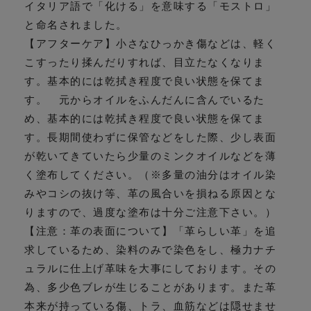
イタリア語で「化ける」を意味する「モストロ」
と命名されました。
【アフターケア】小さなひっかき傷などは、軽く
こすったり揉んだりすれば、目立たなくなりま
す。基本的には乾拭き程度で良い状態を保てま
す。 元からオイルをふんだんに含んでいるた
め、基本的には乾拭き程度で良い状態を保てま
す。長期間使わずに保管などをした際、少し表面
が乾いてきていたら少量のミンクオイルなどを薄
く塗布してください。（※多量の油分はオイル染
みやコシの抜け等、革の風合いを損ねる原因とな
りますので、過度な塗布は十分ご注意下さい。）
【注意：革の表面について】「革らしい革」を追
求しているため、染料のみで染色をし、極力ナチ
ュラルに仕上げ革味を大事にしております。その
為、多少色ブレが生じることがあります。また革
本来が持っている傷、トラ、血筋などは隠せませ