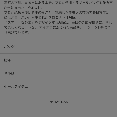
東京の下町、日暮里にある工房。プロが使用するツールバッグを作る事
から始まった【Agility】。
プロが認める使い勝手の良さと、熟練した鞄職人の技術力を日常生活
に…と言う思いから生まれたプロダクト【Affa】。
「スマートな外出」をデザインするAffaは、毎日の外出が快適に、そし
て楽しくなるような、 アイデアにあふれた商品を、一つ一つ丁寧に作
り続けています。
バッグ
財布
革小物
セールアイテム
INSTAGRAM