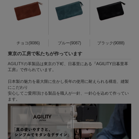
チョコ(9086)
ブルー(9087)
ブラック(9088)
東京の工房で私たちが作っています
AGILITYの革製品は東京の下町、日暮里にある『
AGILITY日暮里革
工房
』で作られています。
日本製の魅力を最大限に生かし長年の使用に耐えられる構造、縫製
にこだわり
安心してご愛用頂ける製品を職人が一針、一針心を込めて作ってい
ます。