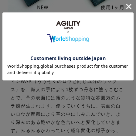
【モストロ】経年変化が楽しめるパラフィンWAX
レザー。植物タンニンで鞣した牛革をベースに、
姫路のタンナーにて染色・仕上げをしています。
染色時に獣脂と呼ばれる動物性のオイルをたっぷ
りと染み込ませることで、時間がたってもしっと
りとした風合いをキープします。仕上げにパラフ
ィンWAX（ろうそくのロウと同じ成分のワック
ス）を、職人の手により1枚ずつ丹念に塗りこむこ
とで、革の表面には霧のような独特な雰囲気のム
ラ感が生まれます。使っていくうちに、表面の白
いロウが摩擦により革の中にしみこんでいき、よ
り深みのある艶やかな色合いへと変化していきま
す。みるみるかわっていく経年変化の様子から、