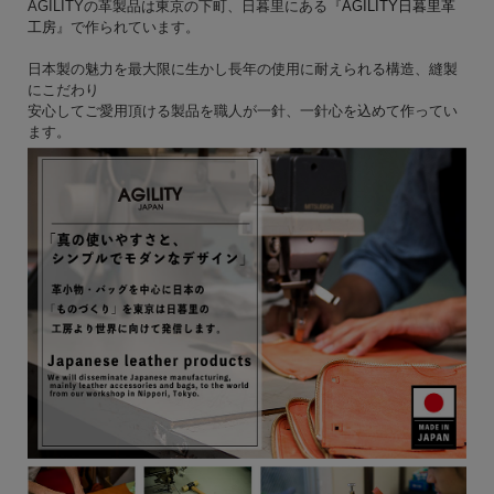
AGILITYの革製品は東京の下町、日暮里にある『
AGILITY日暮里革
工房
』で作られています。
日本製の魅力を最大限に生かし長年の使用に耐えられる構造、縫製
にこだわり
安心してご愛用頂ける製品を職人が一針、一針心を込めて作ってい
ます。