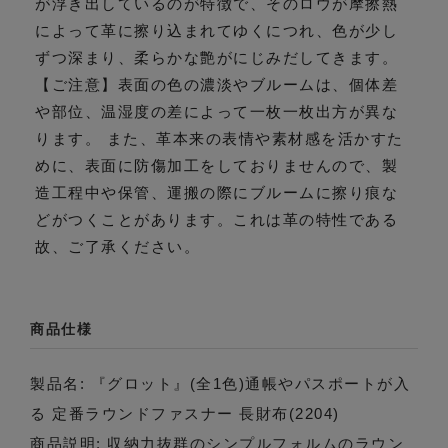
が浮き出しているのが特徴で、そのロウが摩擦熱
によって革に擦り込まれてゆくにつれ、色が少し
ずつ深まり、柔らかな艶がにじみだしてきます。
【ご注意】表面の色の濃淡やブルームは、個体差
や部位、温湿度の差によって一枚一枚出方が異な
ります。 また、革本来の表情や素材感を活かすた
めに、表面に防傷加工をしておりませんので、製
造工程中や保管、運搬の際にブルームに擦り痕な
どがつくことがあります。これは革の特性である
故、ご了承ください。
商品仕様
製品名: 『グロット』(全1色)通帳やパスポートが入
る 定番ラウンドファスナー 長財布(2204)
商品説明: 収納力抜群のシンプルフォルムのラウン