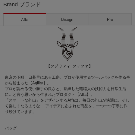
Brand ブランド
Bisogn
Pro
Affa
東京の下町、日暮里にある工房。プロが使用するツールバッグを作る事
から始まった【Agility】。
プロが認める使い勝手の良さと、熟練した鞄職人の技術力を日常生活
に…と言う思いから生まれたプロダクト【Affa】。
「スマートな外出」をデザインするAffaは、毎日の外出が快適に、そし
て楽しくなるような、 アイデアにあふれた商品を、一つ一つ丁寧に作
り続けています。
バッグ