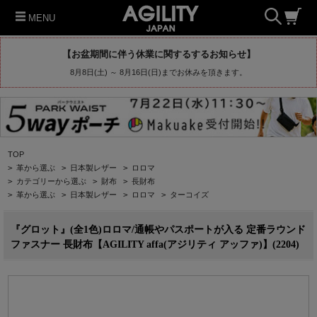
MENU
【お盆期間に伴う休業に関するするお知らせ】
8月8日(土) ～ 8月16日(日)までお休みを頂きます。
TOP
>
革から選ぶ
>
日本製レザー
>
ロロマ
>
カテゴリーから選ぶ
>
財布
>
長財布
>
革から選ぶ
>
日本製レザー
>
ロロマ
>
ターコイズ
『グロット』(全1色)ロロマ/通帳やパスポートが入る 定番ラウンド
ファスナー 長財布【AGILITY affa(アジリティ アッファ)】(2204)