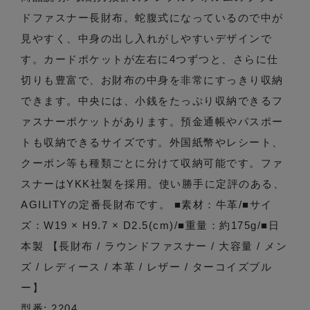
ドファスナー長財布。蛇腹式になっているので中が
見やすく、中身の出し入れがしやすいデザインで
す。カードポケットが左右に4つずつと、さらに仕
切りも豊富で、お財布の中身を非常にすっきり収納
できます。中央には、小銭をたっぷり収納できるフ
ァスナーポケットがあります。預金通帳やパスポー
トも収納できるサイズです。外国紙幣やレシート、
クーポン等も種類ごとに分けて収納可能です。ファ
スナーはYKK社製を採用。使い勝手に定評のある、
AGILITYの定番長財布です。 ■素材：牛革/■サイ
ズ：W19 × H9.7 × D2.5(cm)/■重量：約175g/■日
本製 【長財布 / ラウンドファスナー / 大容量 / メン
ズ / レディース / 本革 / レザー / ターコイズブル
ー】
型番: 2204