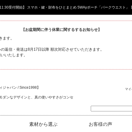
日 11:30受付開始】 スマホ・鍵・財布をひとまとめ 5WAyポーチ「パークウエスト」
【お盆期間に伴う休業に関するするお知らせ】
頂きます。
の返信・発送は8月17日以降 順次対応させていただきます。
願いいたします。
ャパン / Since1998】
マイ
モダンなデザインと、真の使いやすさがコンセ
素材から選ぶ
お客様の声