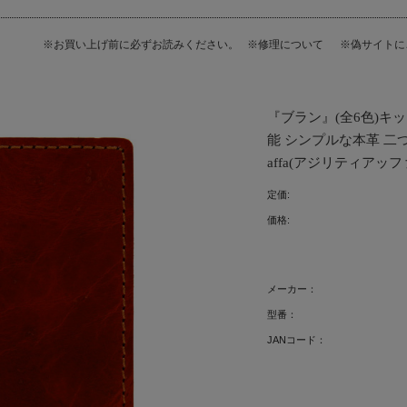
※お買い上げ前に必ずお読みください。
※修理について
※偽サイト
『ブラン』(全6色)キ
能 シンプルな本革 二つ
affa(アジリティアッファ)】
定価:
価格:
メーカー：
型番：
JANコード：