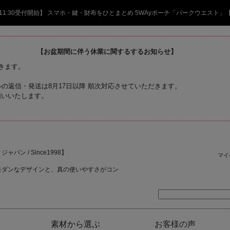
日 11:30受付開始】 スマホ・鍵・財布をひとまとめ 5WAyポーチ「パークウエスト」
【お盆期間に伴う休業に関するするお知らせ】
頂きます。
の返信・発送は8月17日以降 順次対応させていただきます。
願いいたします。
ャパン / Since1998】
マイ
モダンなデザインと、真の使いやすさがコン
素材から選ぶ
お客様の声