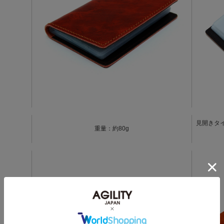
見開きタ
重量：約80g