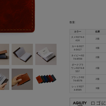
数量:
カラー
在庫
ヌメ/0274-0
2個
416
カーキ/027
3個
4-0417
ネイビー/02
2個
74-8556
ダークブラ
ウン/0274-8
2個
557
ブラック/02
2個
74-8576
レッド/027
3個
4-8595