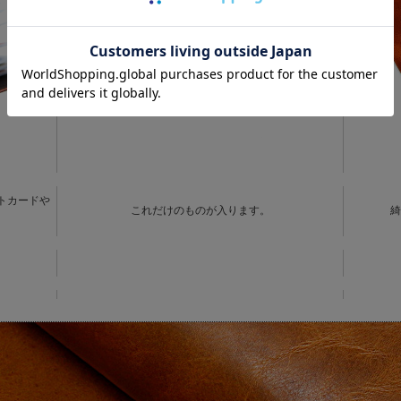
トカードや
これだけのものが入ります。
綺