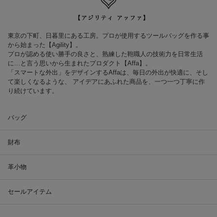
東京の下町、日暮里にある工房。プロが使用するツールバッグを作る事
から始まった【Agility】。
プロが認める使い勝手の良さと、熟練した鞄職人の技術力を日常生活
に…と言う思いから生まれたプロダクト【Affa】。
「スマートな外出」をデザインするAffaは、毎日の外出が快適に、そし
て楽しくなるような、 アイデアにあふれた商品を、一つ一つ丁寧に作
り続けています。
バッグ
財布
革小物
セールアイテム