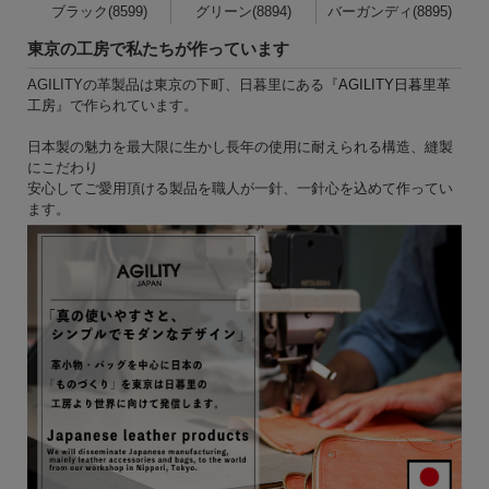
ブラック(8599)
グリーン(8894)
バーガンディ(8895)
東京の工房で私たちが作っています
AGILITYの革製品は東京の下町、日暮里にある『
AGILITY日暮里革
工房
』で作られています。
日本製の魅力を最大限に生かし長年の使用に耐えられる構造、縫製
にこだわり
安心してご愛用頂ける製品を職人が一針、一針心を込めて作ってい
ます。