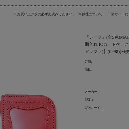
※お買い上げ前に必ずお読みください。
※修理について
※偽サイト
『シーク』(全5色)MA
期入れ ICカードケース 
アッファ)】(0998)[M便 
定価:
価格:
メーカー：
型番：
JANコード：