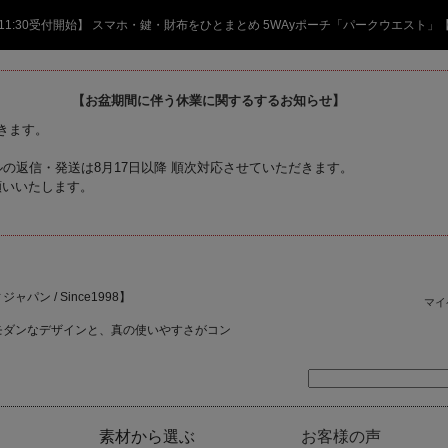
日 11:30受付開始】 スマホ・鍵・財布をひとまとめ 5WAyポーチ「パークウエスト」
【お盆期間に伴う休業に関するするお知らせ】
頂きます。
の返信・発送は8月17日以降 順次対応させていただきます。
願いいたします。
ャパン / Since1998】
マイ
モダンなデザインと、真の使いやすさがコン
素材から選ぶ
お客様の声