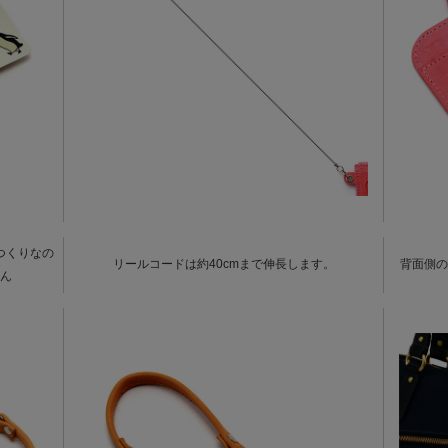
つくりなの
リールコードは約40cmまで伸長します。
背面側の
ん