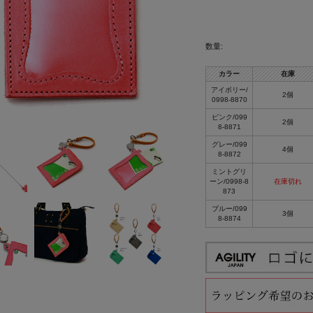
数量:
カラー
在庫
アイボリー/
2個
0998-8870
ピンク/099
2個
8-8871
グレー/099
4個
8-8872
ミントグリ
ーン/0998-8
在庫切れ
873
ブルー/099
3個
8-8874