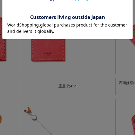
表面は額
重量 約45g