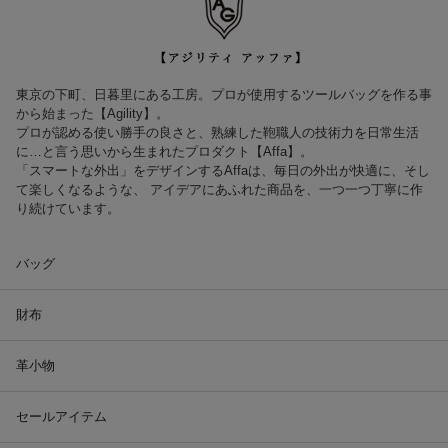
東京の下町、日暮里にある工房。プロが使用するツールバッグを作る事
から始まった【Agility】。
プロが認める使い勝手の良さと、熟練した鞄職人の技術力を日常生活
に…と言う思いから生まれたプロダクト【Affa】。
「スマートな外出」をデザインするAffaは、毎日の外出が快適に、そし
て楽しくなるような、 アイデアにあふれた商品を、一つ一つ丁寧に作
り続けています。
バッグ
財布
革小物
セールアイテム