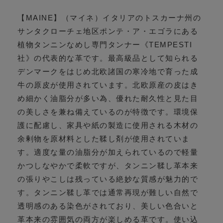
【MAINE】（マイネ）イタリアのトスカーナ州の
サンタクローチェ地区ポンテ・ア・エゴラにある
植物タンニンなめし専門タンナー《TEMPESTI
社》の代表的な革です。最高級品として知られる
デンマークをはじめ北欧諸国の寒冷地で育った成
牛の原皮が使用されています。北欧原産の皮はき
め細かく油脂分が多い為、優れた耐久性と見た目
の美しさを兼ね備えているのが特徴です。環境保
護に配慮し、家具や紙の製造に使用される木材の
余剰物を原材料とした鞣し剤が使用されていま
す。適度な量の油脂分が加えられているので軽量
かつしなやかで柔軟ですが、タンニン鞣し革本来
の張りやこしは残っている絶妙な質感が魅力的で
す。タンニン鞣し革では通常再現が難しい自然で
透明感のある染色がされており、美しい色合いと
革本来の雰囲気の両方が楽しめる革です。使い込