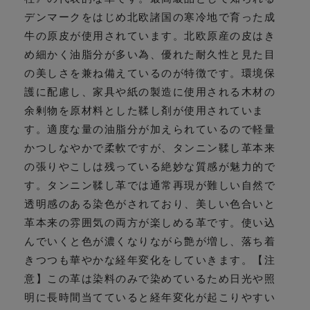
デンマークをはじめ北欧諸国の寒冷地で育った成
牛の原皮が使用されています。北欧原産の皮はき
め細かく油脂分が多い為、優れた耐久性と見た目
の美しさを兼ね備えているのが特徴です。環境保
護に配慮し、家具や紙の製造に使用される木材の
余剰物を原材料とした鞣し剤が使用されていま
す。適度な量の油脂分が加えられているので軽量
かつしなやかで柔軟ですが、タンニン鞣し革本来
の張りやこしは残っている絶妙な質感が魅力的で
す。タンニン鞣し革では通常再現が難しい自然で
透明感のある染色がされており、美しい色合いと
革本来の雰囲気の両方が楽しめる革です。使い込
んでいくと色が濃くなりながら艶が増し、落ち着
きつつも華やかな経年変化をしていきます。【注
意】この革は染料のみで染めているため日光や照
明に長時間当てていると経年変化が起こりやすい