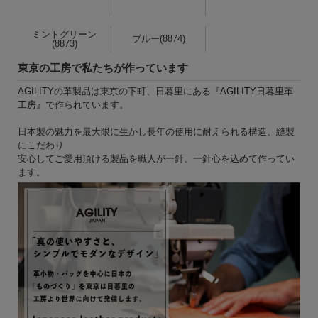
ミントグリーン
ブルー(8874)
(8873)
東京の工房で私たちが作っています
AGILITYの革製品は東京の下町、日暮里にある『
AGILITY日暮里革
工房
』で作られています。
日本製の魅力を最大限に生かし長年の使用に耐えられる構造、縫製
にこだわり
安心してご愛用頂ける製品を職人が一針、一針心を込めて作ってい
ます。