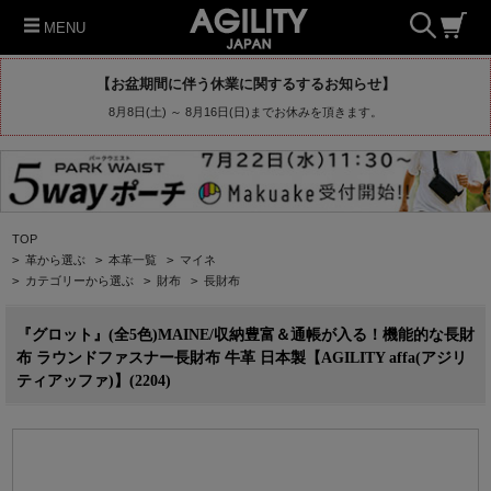
MENU
【お盆期間に伴う休業に関するするお知らせ】
8月8日(土) ～ 8月16日(日)までお休みを頂きます。
TOP
>
革から選ぶ
>
本革一覧
>
マイネ
>
カテゴリーから選ぶ
>
財布
>
長財布
『グロット』(全5色)MAINE/収納豊富＆通帳が入る！機能的な長財
布 ラウンドファスナー長財布 牛革 日本製【AGILITY affa(アジリ
ティアッファ)】(2204)